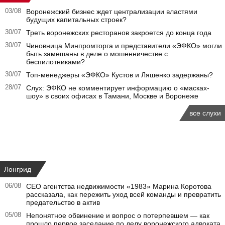
03/08
Воронежский бизнес ждет централизации властями
будущих капитальных строек?
30/07
Треть воронежских ресторанов закроется до конца года
30/07
Чиновница Минпромторга и представители «ЭФКО» могли
быть замешаны в деле о мошенничестве с
беспилотниками?
30/07
Топ-менеджеры «ЭФКО» Кустов и Ляшенко задержаны?
28/07
Слух: ЭФКО не комментирует информацию о «масках-
шоу» в своих офисах в Тамани, Москве и Воронеже
все слухи
Лонгрид
06/08
CEO агентства недвижимости «1983» Марина Коротова
рассказала, как пережить уход всей команды и превратить
предательство в актив
05/08
Непонятное обвинение и вопрос о потерпевшем — как
прошло первое заседание по делу воронежского адвоката