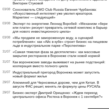
Виктории Стуковой
03/08
Сооснователь CMO Club Russia Евгения Чурбанова:
«Искусственный интеллект уже уволил креаторов.
Маркетинг — следующий»
03/08
Эксперт по энергетике Леонид Воробей: «Механизм «бери
или плати» рискует превратить сетевой комплекс в барьер
для нового инвестиционного цикла»
03/08
«Мы продаем не замороженную воду, а сценарий
потребления»: как «Айс в кубе» строит бизнес на пищевом
льде в индустриальном парке «Перспектива»
31/07
«Самая тяжелая фаза за десятилетие»: как массовые
закрытия ресторанов в Воронеже стали новой нормой
31/07
Как воронежские заводы выживают на рынке подстанций:
кооперация вместо полного цикла
31/07
Индустриальный пригород Воронежа может запустить
новый формат жилья
29/07
Алюминий для Черноземья дороже, чем для Китая. В
августе ФАС решит, менять ли формулу цены РУСАЛа
29/07
Бизнес-эксперт Дмитрий Орищенко: «Ждем переезд
центрального офиса Ростеха в Воронеж с 1 сентября?»