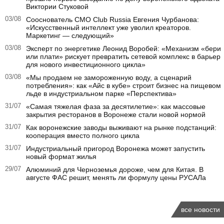
Виктории Стуковой
03/08
Сооснователь CMO Club Russia Евгения Чурбанова:
«Искусственный интеллект уже уволил креаторов.
Маркетинг — следующий»
03/08
Эксперт по энергетике Леонид Воробей: «Механизм «бери
или плати» рискует превратить сетевой комплекс в барьер
для нового инвестиционного цикла»
03/08
«Мы продаем не замороженную воду, а сценарий
потребления»: как «Айс в кубе» строит бизнес на пищевом
льде в индустриальном парке «Перспектива»
31/07
«Самая тяжелая фаза за десятилетие»: как массовые
закрытия ресторанов в Воронеже стали новой нормой
31/07
Как воронежские заводы выживают на рынке подстанций:
кооперация вместо полного цикла
31/07
Индустриальный пригород Воронежа может запустить
новый формат жилья
29/07
Алюминий для Черноземья дороже, чем для Китая. В
августе ФАС решит, менять ли формулу цены РУСАЛа
все новости