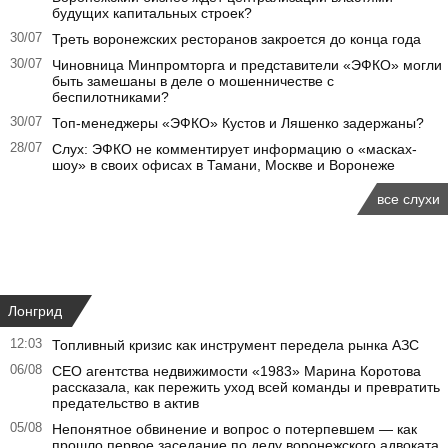
будущих капитальных строек?
30/07
Треть воронежских ресторанов закроется до конца года
30/07
Чиновница Минпромторга и представители «ЭФКО» могли
быть замешаны в деле о мошенничестве с
беспилотниками?
30/07
Топ-менеджеры «ЭФКО» Кустов и Ляшенко задержаны?
28/07
Слух: ЭФКО не комментирует информацию о «масках-
шоу» в своих офисах в Тамани, Москве и Воронеже
все слухи
Лонгрид
12:03
Топливный кризис как инструмент передела рынка АЗС
06/08
CEO агентства недвижимости «1983» Марина Коротова
рассказала, как пережить уход всей команды и превратить
предательство в актив
05/08
Непонятное обвинение и вопрос о потерпевшем — как
прошло первое заседание по делу воронежского адвоката