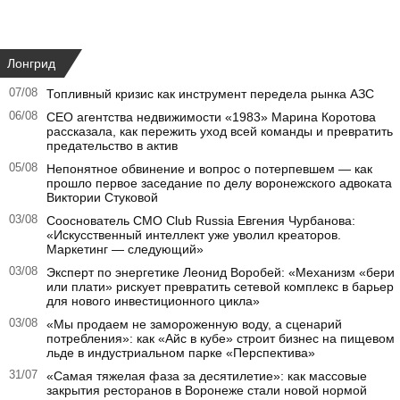
Лонгрид
07/08
Топливный кризис как инструмент передела рынка АЗС
06/08
CEO агентства недвижимости «1983» Марина Коротова
рассказала, как пережить уход всей команды и превратить
предательство в актив
05/08
Непонятное обвинение и вопрос о потерпевшем — как
прошло первое заседание по делу воронежского адвоката
Виктории Стуковой
03/08
Сооснователь CMO Club Russia Евгения Чурбанова:
«Искусственный интеллект уже уволил креаторов.
Маркетинг — следующий»
03/08
Эксперт по энергетике Леонид Воробей: «Механизм «бери
или плати» рискует превратить сетевой комплекс в барьер
для нового инвестиционного цикла»
03/08
«Мы продаем не замороженную воду, а сценарий
потребления»: как «Айс в кубе» строит бизнес на пищевом
льде в индустриальном парке «Перспектива»
31/07
«Самая тяжелая фаза за десятилетие»: как массовые
закрытия ресторанов в Воронеже стали новой нормой