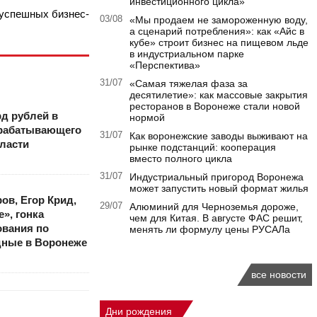
инвестиционного цикла»
 успешных бизнес-
03/08
«Мы продаем не замороженную воду,
а сценарий потребления»: как «Айс в
кубе» строит бизнес на пищевом льде
в индустриальном парке
«Перспектива»
31/07
«Самая тяжелая фаза за
десятилетие»: как массовые закрытия
ресторанов в Воронеже стали новой
рд рублей в
нормой
рабатывающего
31/07
Как воронежские заводы выживают на
ласти
рынке подстанций: кооперация
вместо полного цикла
31/07
Индустриальный пригород Воронежа
может запустить новый формат жилья
ов, Егор Крид,
29/07
Алюминий для Черноземья дороже,
», гонка
чем для Китая. В августе ФАС решит,
ования по
менять ли формулу цены РУСАЛа
дные в Воронеже
все новости
Дни рождения