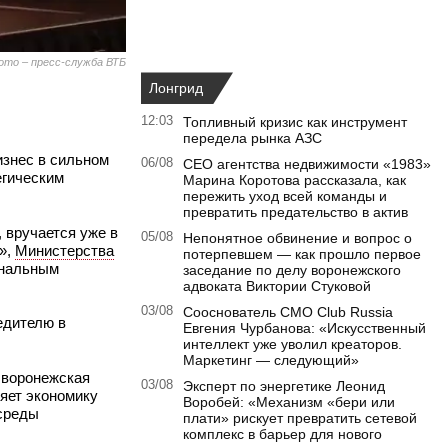
ото – пресс-служба ВТБ
Лонгрид
12:03
Топливный кризис как инструмент
передела рынка АЗС
изнес в сильном
06/08
CEO агентства недвижимости «1983»
егическим
Марина Коротова рассказала, как
пережить уход всей команды и
превратить предательство в актив
 вручается уже в
05/08
Непонятное обвинение и вопрос о
»,
Министерства
потерпевшем — как прошло первое
ональным
заседание по делу воронежского
адвоката Виктории Стуковой
03/08
Сооснователь CMO Club Russia
едителю в
Евгения Чурбанова: «Искусственный
интеллект уже уволил креаторов.
Маркетинг — следующий»
 воронежская
03/08
Эксперт по энергетике Леонид
няет экономику
Воробей: «Механизм «бери или
 среды
плати» рискует превратить сетевой
комплекс в барьер для нового