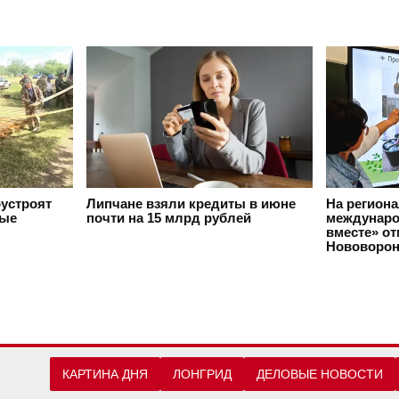
оустроят
Липчане взяли кредиты в июне
На регион
вые
почти на 15 млрд рублей
междунаро
вместе» о
Нововорон
КАРТИНА ДНЯ
ЛОНГРИД
ДЕЛОВЫЕ НОВОСТИ