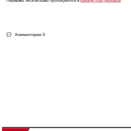
Первыми эксклюзивы публикуются в
канале max Абирега
Комментарии 0