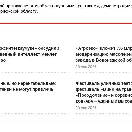
кой притяжения для обмена лучшими практиками, демонстрации
ронежской области.
жсинтезкаучуке» обсудили,
«Агроэко» вложит 7,6 мл
твенный интеллект меняет
модернизацию мясопере
тво
завода в Воронежской об
28 мая 2026
ные, но нерентабельные:
Фестиваль уличных театр
тенки не могут привлечь
фестиваль «Вино на траве
«Преодоление» и соревн
конкуру – удачные выхо
28 мая 2026