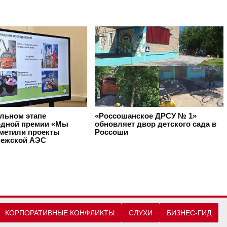
альном этапе
«Россошанское ДРСУ № 1»
дной премии «Мы
обновляет двор детского сада в
тметили проекты
Россоши
ежской АЭС
КОРПОРАТИВНЫЕ КОНФЛИКТЫ
СЛУХИ
БИЗНЕС-ГИД