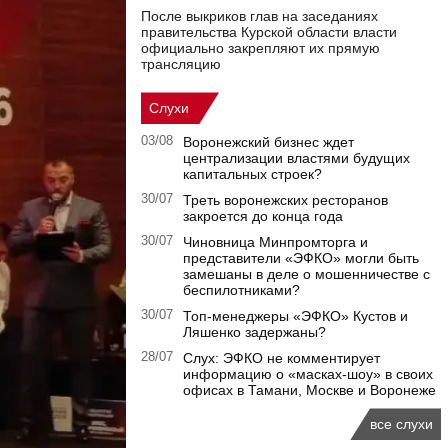
После выкриков глав на заседаниях
правительства Курской области власти
официально закрепляют их прямую
трансляцию
Слухи
03/08
Воронежский бизнес ждет
централизации властями будущих
капитальных строек?
30/07
Треть воронежских ресторанов
закроется до конца года
30/07
Чиновница Минпромторга и
представители «ЭФКО» могли быть
замешаны в деле о мошенничестве с
беспилотниками?
30/07
Топ-менеджеры «ЭФКО» Кустов и
Ляшенко задержаны?
28/07
Слух: ЭФКО не комментирует
информацию о «масках-шоу» в своих
офисах в Тамани, Москве и Воронеже
все слухи