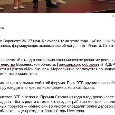
Ф
я.
в Воронеже 26–27 мая. Ключевая тема этого года – «Сильный б
бизнеса, формирующих экономический ландшафт области. Страт
за весомый вклад в социально-экономическое развитие региона,
тельства
Воронежской области,
Гражданского собрания
«ЛИДЕР
сти и
Центра «Мой бизнес
». Мероприятие реализуется по наци
м и гостеприимство».
ним из центральных событий форума.
Банк ВТБ
вручил приз поб
у
, руководителю крестьянско-фермерского хозяйства.
тетов ВТБ в регионе. Премия Столля из года в год доказывает:
адача – быть рядом с теми, кто создает рабочие места и напол
ых проектов – именно они во многом определят облик деловой
области, вице-президент банка
Игорь Нестеров
.