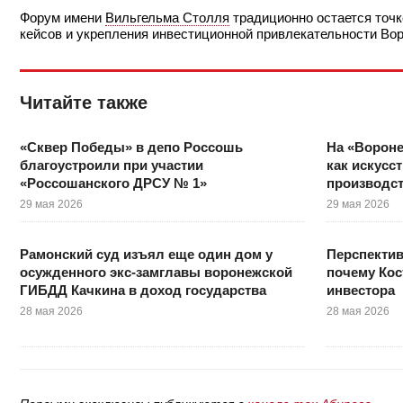
Форум имени
Вильгельма Столля
традиционно остается точ
кейсов и укрепления инвестиционной привлекательности Во
Читайте также
«Сквер Победы» в депо Россошь
На «Вороне
благоустроили при участии
как искусс
«Россошанского ДРСУ № 1»
производс
29 мая 2026
29 мая 2026
Рамонский суд изъял еще один дом у
Перспектив
осужденного экс-замглавы воронежской
почему Кос
ГИБДД Качкина в доход государства
инвестора
28 мая 2026
28 мая 2026