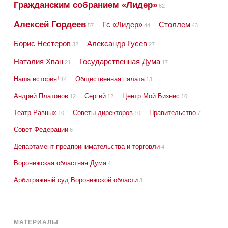
Гражданским собранием «Лидер»
62
Алексей Гордеев
Гс «Лидер»
Столлем
57
44
43
Борис Нестеров
Александр Гусев
32
27
Наталия Хван
Государственная Дума
21
17
Наша история!
Общественная палата
14
13
Андрей Платонов
Сергий
Центр Мой Бизнес
12
12
10
Театр Равных
Советы директоров
Правительство
10
10
7
Совет Федерации
6
Департамент предпринимательства и торговли
4
Воронежская областная Дума
4
Арбитражный суд Воронежской области
3
МАТЕРИАЛЫ