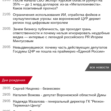
21/05
После начала СВО экспорт Курской области рухнул на
35% — до 1 млрд долларов: из-за «Металлоинвеста».
Каков позитивный прогноз?
21/05
Ограничения использования ИИ, отработка фейков и
скулшутинговые угрозы: как воронежский ЦУР держит
регион под цифровым контролем
20/05
Зачем бизнесу публичность, где проходит грань
ответственности и почему нельзя игнорировать неудобные
медиа — интервью с легендой российского PR Игорем
Минтусовым
20/05
Невыдвинувшиеся: почему часть действующих депутатов
Госдумы ЦЧР не пошла на праймериз «Единой России»
все новости
Дни рождения
28/05
Сергей Ниценко - бизнесмен
29/05
Наталия Вожова - депутат Воронежской областной Думы
29/05
Надежда Мазалова - генеральный директор ГК "Регион-
Терминал-Центр"