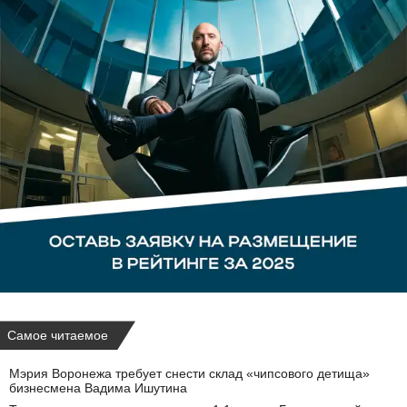
Самое читаемое
Мэрия Воронежа требует снести склад «чипсового детища»
бизнесмена Вадима Ишутина