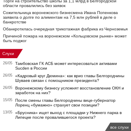
Торги на строительство школы за 1,1 млрд в Белгородской
области провалились без заявок
Сожительница воронежского бизнесмена Ивана Попенкова
заявила о долге по алиментам на 7,5 млн рублей в деле о
банкротстве
Обанкротилась очередная трикотажная фабрика из Черноземья
Причиной пожара на воронежском «Кольцовском рынке» может
быть поджог
Слухи
26/05
Тамбовская ГК АСБ может интересоваться активами
Sucden в России
26/05
«Кадровый круг Дюмина»: как врио главы Белгородчины
Шуваев связан с помощником президента?
26/05
Воронежскому бизнесу усложнят восстановление ОКН и
заработок на них?
15/05
После смены главы Белгородчины вице-губернатор
Лоренц «бумажно» страхует свои позиции?
13/05
«Брусника» ищет выход с площадки у Нижнего парка в
Липецке после провалившегося проекта?
все слухи