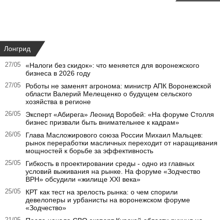
Лонгрид
27/05
«Налоги без скидок»: что меняется для воронежского
бизнеса в 2026 году
27/05
Роботы не заменят агронома: министр АПК Воронежской
области Валерий Мелещенко о будущем сельского
хозяйства в регионе
26/05
Эксперт «Абирега» Леонид Воробей: «На форуме Столля
бизнес призвали быть внимательнее к кадрам»
26/05
Глава Масложирового союза России Михаил Мальцев:
рынок переработки масличных переходит от наращивания
мощностей к борьбе за эффективность
25/05
Гибкость в проектировании среды - одно из главных
условий выживания на рынке. На форуме «Зодчество
ВРН» обсудили «жилище XXI века»
25/05
КРТ как тест на зрелость рынка: о чем спорили
девелоперы и урбанисты на воронежском форуме
«Зодчество»