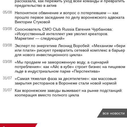
рассказала, как пережить уход всей команды и превратить
предательство в актив
05/08
Непонятное обвинение и вопрос о потерпевшем — как
прошло первое заседание по делу воронежского адвоката
Виктории Стуковой
03/08
Сооснователь CMO Club Russia Евгения Чурбанова:
«Искусственный интеллект уже уволил креаторов.
Маркетинг — следующий»
03/08
Эксперт по энергетике Леонид Воробей: «Механизм «бери
или плати» рискует превратить сетевой комплекс в барьер
для нового инвестиционного цикла»
03/08
«Мы продаем не замороженную воду, а сценарий
потребления»: как «Айс в кубе» строит бизнес на пищевом
льде в индустриальном парке «Перспектива»
31/07
«Самая тяжелая фаза за десятилетие»: как массовые
закрытия ресторанов в Воронеже стали новой нормой
31/07
Как воронежские заводы выживают на рынке подстанций:
кооперация вместо полного цикла
все новости