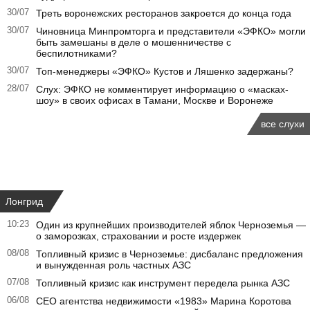
30/07
Треть воронежских ресторанов закроется до конца года
30/07
Чиновница Минпромторга и представители «ЭФКО» могли
быть замешаны в деле о мошенничестве с
беспилотниками?
30/07
Топ-менеджеры «ЭФКО» Кустов и Ляшенко задержаны?
28/07
Слух: ЭФКО не комментирует информацию о «масках-
шоу» в своих офисах в Тамани, Москве и Воронеже
все слухи
Лонгрид
10:23
Один из крупнейших производителей яблок Черноземья —
о заморозках, страховании и росте издержек
08/08
Топливный кризис в Черноземье: дисбаланс предложения
и вынужденная роль частных АЗС
07/08
Топливный кризис как инструмент передела рынка АЗС
06/08
CEO агентства недвижимости «1983» Марина Коротова