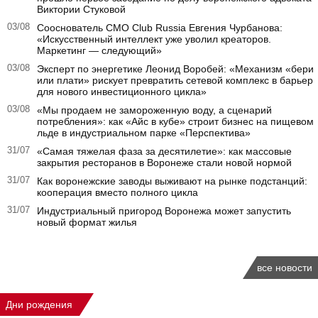
Виктории Стуковой
03/08
Сооснователь CMO Club Russia Евгения Чурбанова:
«Искусственный интеллект уже уволил креаторов.
Маркетинг — следующий»
03/08
Эксперт по энергетике Леонид Воробей: «Механизм «бери
или плати» рискует превратить сетевой комплекс в барьер
для нового инвестиционного цикла»
03/08
«Мы продаем не замороженную воду, а сценарий
потребления»: как «Айс в кубе» строит бизнес на пищевом
льде в индустриальном парке «Перспектива»
31/07
«Самая тяжелая фаза за десятилетие»: как массовые
закрытия ресторанов в Воронеже стали новой нормой
31/07
Как воронежские заводы выживают на рынке подстанций:
кооперация вместо полного цикла
31/07
Индустриальный пригород Воронежа может запустить
новый формат жилья
все новости
Дни рождения