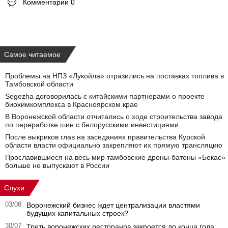
Комментарии 0
Самое читаемое
Проблемы на НПЗ «Лукойла» отразились на поставках топлива в
Тамбовской области
Segezha договорилась с китайскими партнерами о проекте
биохимкомплекса в Красноярском крае
В Воронежской области отчитались о ходе строительства завода
по переработке шин с белорусскими инвестициями
После выкриков глав на заседаниях правительства Курской
области власти официально закрепляют их прямую трансляцию
Прославившиеся на весь мир тамбовские дроны-батоны «Бекас»
больше не выпускают в России
Слухи
03/08
Воронежский бизнес ждет централизации властями
будущих капитальных строек?
30/07
Треть воронежских ресторанов закроется до конца года