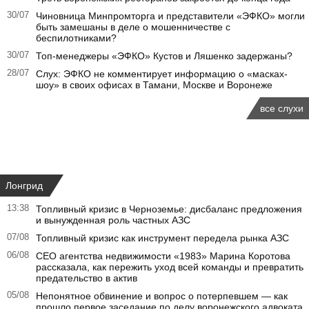
30/07
Чиновница Минпромторга и представители «ЭФКО» могли
быть замешаны в деле о мошенничестве с
беспилотниками?
30/07
Топ-менеджеры «ЭФКО» Кустов и Ляшенко задержаны?
28/07
Слух: ЭФКО не комментирует информацию о «масках-
шоу» в своих офисах в Тамани, Москве и Воронеже
все слухи
Лонгрид
13:38
Топливный кризис в Черноземье: дисбаланс предложения
и вынужденная роль частных АЗС
07/08
Топливный кризис как инструмент передела рынка АЗС
06/08
CEO агентства недвижимости «1983» Марина Коротова
рассказала, как пережить уход всей команды и превратить
предательство в актив
05/08
Непонятное обвинение и вопрос о потерпевшем — как
прошло первое заседание по делу воронежского адвоката