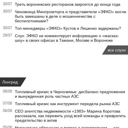
30/07
Треть воронежских ресторанов закроется до конца года
30/07
Чиновница Минпромторга и представители «ЭФКО» могли
быть замешаны в деле о мошенничестве с
беспилотниками?
30/07
Топ-менеджеры «ЭФКО» Кустов и Ляшенко задержаны?
28/07
Слух: ЭФКО не комментирует информацию о «масках-
шоу» в своих офисах в Тамани, Москве и Воронеже
все слухи
Лонгрид
08/08
Топливный кризис в Черноземье: дисбаланс предложения
и вынужденная роль частных АЗС
07/08
Топливный кризис как инструмент передела рынка АЗС
06/08
CEO агентства недвижимости «1983» Марина Коротова
рассказала, как пережить уход всей команды и превратить
предательство в актив
05/08
Непонятное обвинение и вопрос о потерпевшем — как