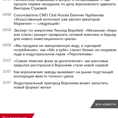
прошло первое заседание по делу воронежского адвоката
Виктории Стуковой
03/08
Сооснователь CMO Club Russia Евгения Чурбанова:
«Искусственный интеллект уже уволил креаторов.
Маркетинг — следующий»
03/08
Эксперт по энергетике Леонид Воробей: «Механизм «бери
или плати» рискует превратить сетевой комплекс в барьер
для нового инвестиционного цикла»
03/08
«Мы продаем не замороженную воду, а сценарий
потребления»: как «Айс в кубе» строит бизнес на пищевом
льде в индустриальном парке «Перспектива»
31/07
«Самая тяжелая фаза за десятилетие»: как массовые
закрытия ресторанов в Воронеже стали новой нормой
31/07
Как воронежские заводы выживают на рынке подстанций:
кооперация вместо полного цикла
31/07
Индустриальный пригород Воронежа может запустить
новый формат жилья
все новости
Дни рождения