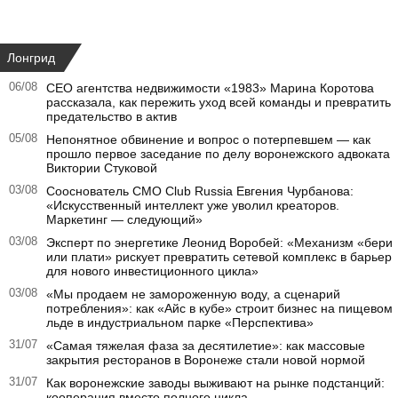
Лонгрид
06/08
CEO агентства недвижимости «1983» Марина Коротова
рассказала, как пережить уход всей команды и превратить
предательство в актив
05/08
Непонятное обвинение и вопрос о потерпевшем — как
прошло первое заседание по делу воронежского адвоката
Виктории Стуковой
03/08
Сооснователь CMO Club Russia Евгения Чурбанова:
«Искусственный интеллект уже уволил креаторов.
Маркетинг — следующий»
03/08
Эксперт по энергетике Леонид Воробей: «Механизм «бери
или плати» рискует превратить сетевой комплекс в барьер
для нового инвестиционного цикла»
03/08
«Мы продаем не замороженную воду, а сценарий
потребления»: как «Айс в кубе» строит бизнес на пищевом
льде в индустриальном парке «Перспектива»
31/07
«Самая тяжелая фаза за десятилетие»: как массовые
закрытия ресторанов в Воронеже стали новой нормой
31/07
Как воронежские заводы выживают на рынке подстанций:
кооперация вместо полного цикла