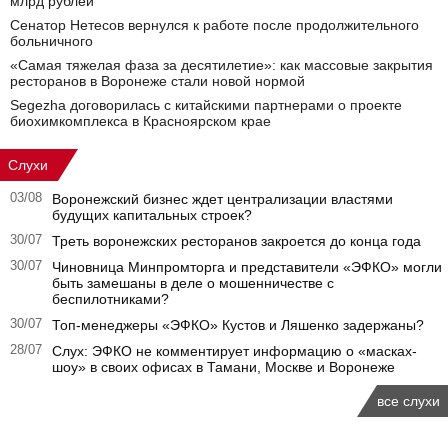
млрд рублей
Сенатор Нетесов вернулся к работе после продолжительного
больничного
«Самая тяжелая фаза за десятилетие»: как массовые закрытия
ресторанов в Воронеже стали новой нормой
Segezha договорилась с китайскими партнерами о проекте
биохимкомплекса в Красноярском крае
Слухи
03/08
Воронежский бизнес ждет централизации властями
будущих капитальных строек?
30/07
Треть воронежских ресторанов закроется до конца года
30/07
Чиновница Минпромторга и представители «ЭФКО» могли
быть замешаны в деле о мошенничестве с
беспилотниками?
30/07
Топ-менеджеры «ЭФКО» Кустов и Ляшенко задержаны?
28/07
Слух: ЭФКО не комментирует информацию о «масках-
шоу» в своих офисах в Тамани, Москве и Воронеже
все слухи