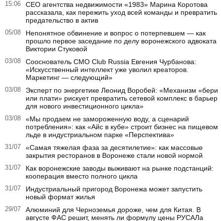
15:06
CEO агентства недвижимости «1983» Марина Коротова
рассказала, как пережить уход всей команды и превратить
предательство в актив
05/08
Непонятное обвинение и вопрос о потерпевшем — как
прошло первое заседание по делу воронежского адвоката
Виктории Стуковой
03/08
Сооснователь CMO Club Russia Евгения Чурбанова:
«Искусственный интеллект уже уволил креаторов.
Маркетинг — следующий»
03/08
Эксперт по энергетике Леонид Воробей: «Механизм «бери
или плати» рискует превратить сетевой комплекс в барьер
для нового инвестиционного цикла»
03/08
«Мы продаем не замороженную воду, а сценарий
потребления»: как «Айс в кубе» строит бизнес на пищевом
льде в индустриальном парке «Перспектива»
31/07
«Самая тяжелая фаза за десятилетие»: как массовые
закрытия ресторанов в Воронеже стали новой нормой
31/07
Как воронежские заводы выживают на рынке подстанций:
кооперация вместо полного цикла
31/07
Индустриальный пригород Воронежа может запустить
новый формат жилья
29/07
Алюминий для Черноземья дороже, чем для Китая. В
августе ФАС решит, менять ли формулу цены РУСАЛа