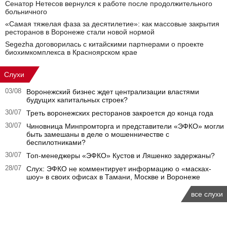
Сенатор Нетесов вернулся к работе после продолжительного
больничного
«Самая тяжелая фаза за десятилетие»: как массовые закрытия
ресторанов в Воронеже стали новой нормой
Segezha договорилась с китайскими партнерами о проекте
биохимкомплекса в Красноярском крае
Слухи
03/08
Воронежский бизнес ждет централизации властями
будущих капитальных строек?
30/07
Треть воронежских ресторанов закроется до конца года
30/07
Чиновница Минпромторга и представители «ЭФКО» могли
быть замешаны в деле о мошенничестве с
беспилотниками?
30/07
Топ-менеджеры «ЭФКО» Кустов и Ляшенко задержаны?
28/07
Слух: ЭФКО не комментирует информацию о «масках-
шоу» в своих офисах в Тамани, Москве и Воронеже
все слухи