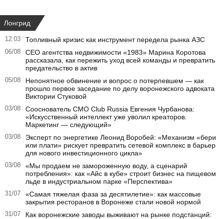
Лонгрид
12:03
Топливный кризис как инструмент передела рынка АЗС
06/08
CEO агентства недвижимости «1983» Марина Коротова
рассказала, как пережить уход всей команды и превратить
предательство в актив
05/08
Непонятное обвинение и вопрос о потерпевшем — как
прошло первое заседание по делу воронежского адвоката
Виктории Стуковой
03/08
Сооснователь CMO Club Russia Евгения Чурбанова:
«Искусственный интеллект уже уволил креаторов.
Маркетинг — следующий»
03/08
Эксперт по энергетике Леонид Воробей: «Механизм «бери
или плати» рискует превратить сетевой комплекс в барьер
для нового инвестиционного цикла»
03/08
«Мы продаем не замороженную воду, а сценарий
потребления»: как «Айс в кубе» строит бизнес на пищевом
льде в индустриальном парке «Перспектива»
31/07
«Самая тяжелая фаза за десятилетие»: как массовые
закрытия ресторанов в Воронеже стали новой нормой
31/07
Как воронежские заводы выживают на рынке подстанций: