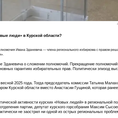
овые люди» в Курской области?
олномочия Ивана Зданевича — члена регионального избиркома с правом реш
и».
ние Зданевича о сложении полномочий. Прекращение полномочи
сновных гарантиях избирательных прав. Политически эпизод выг
 весной 2025 года. Тогда председатель комиссии Татьяна Малах
тором Курской области вместо Анастасии Гущиной, которая ране
тической активности курских «Новых людей» в региональной по
еготделения партии, депутат курского горсобрания Максим Сысо
ктически не заострил ни одной из острых региональных пробле