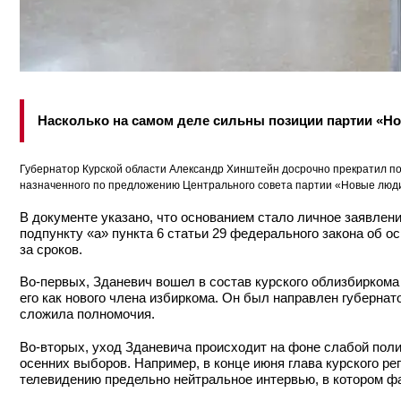
Насколько на самом деле сильны позиции партии «Н
Губернатор Курской области Александр Хинштейн досрочно прекратил п
назначенного по предложению Центрального совета партии «Новые люд
В документе указано, что основанием стало личное заявле
подпункту «а» пункта 6 статьи 29 федерального закона об о
за сроков.
Во-первых, Зданевич вошел в состав курского облизбиркома
его как нового члена избиркома. Он был направлен губерна
сложила полномочия.
Во-вторых, уход Зданевича происходит на фоне слабой поли
осенних выборов. Например, в конце июня глава курского р
телевидению предельно нейтральное интервью, в котором фа