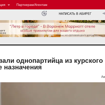
ция
Партнерам/Агентам
НАПИСАТЬ В АБИРЕГ
али однопартийца из курского
е назначения
Ав