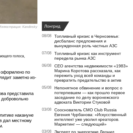
Лонгрид
Иллюстрация: Kandinsky
08/08
Топливный кризис в Черноземье:
дисбаланс предложения и
вынужденная роль частных АЗС
07/08
Топливный кризис как инструмент
ающего голоса,
передела рынка АЗС
06/08
CEO агентства недвижимости «1983»
Марина Коротова рассказала, как
й оформлено по
пережить уход всей команды и
лядит заметно из-
превратить предательство в актив
05/08
Непонятное обвинение и вопрос о
потерпевшем — как прошло первое
ова представила
заседание по делу воронежского
е добровольно
адвоката Виктории Стуковой
03/08
Сооснователь CMO Club Russia
Евгения Чурбанова: «Искусственный
литике накануне
интеллект уже уволил креаторов.
ев дал местному
Маркетинг — следующий»
м.
03/08
Эксперт по энергетике Леонид