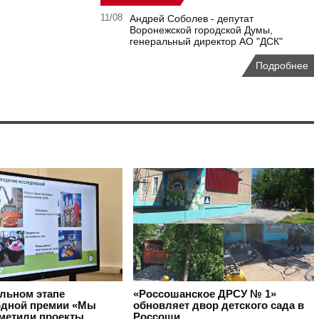
11/08
Андрей Соболев - депутат
Воронежской городской Думы,
генеральный директор АО "ДСК"
Подробнее
альном этапе
«Россошанское ДРСУ № 1»
дной премии «Мы
обновляет двор детского сада в
тметили проекты
Россоши