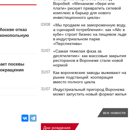
Воробей: «Механизм «бери или
плати» рискует превратить сетевой
комплекс в барьер для нового
инвестиционного цикла»
03/08
«Мы продаем не замороженную воду,
Москве отказ
а сценарий потребления»: как «Айс в
кубе» строит бизнес на пищевом льде
имонопольную
в индустриальном парке
«Перспектива»
31/07
«Самая тяжелая фаза за
десятилетие»: как массовые закрытия
ресторанов в Воронеже стали новой
вает посевы
нормой
сокращения
31/07
Как воронежские заводы выживают на
рынке подстанций: кооперация
вместо полного цикла
31/07
Индустриальный пригород Воронежа
может запустить новый формат жилья
все новости
Дни рождения