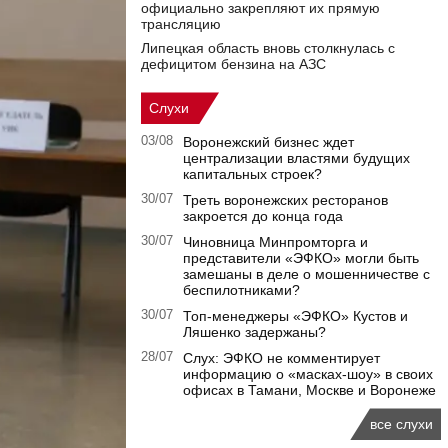
официально закрепляют их прямую
трансляцию
Липецкая область вновь столкнулась с
дефицитом бензина на АЗС
Слухи
03/08
Воронежский бизнес ждет
централизации властями будущих
капитальных строек?
30/07
Треть воронежских ресторанов
закроется до конца года
30/07
Чиновница Минпромторга и
представители «ЭФКО» могли быть
замешаны в деле о мошенничестве с
беспилотниками?
30/07
Топ-менеджеры «ЭФКО» Кустов и
Ляшенко задержаны?
28/07
Слух: ЭФКО не комментирует
информацию о «масках-шоу» в своих
офисах в Тамани, Москве и Воронеже
все слухи