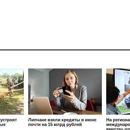
оустроят
Липчане взяли кредиты в июне
На регион
вые
почти на 15 млрд рублей
междунаро
вместе» о