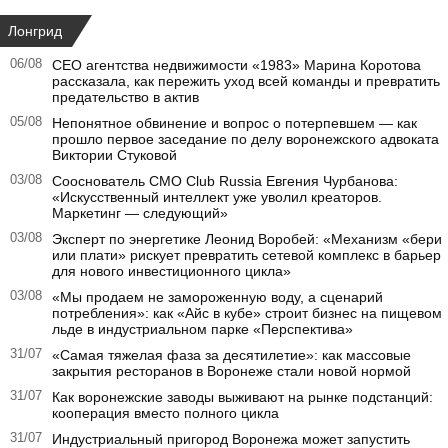
Лонгрид
06/08
CEO агентства недвижимости «1983» Марина Коротова
рассказала, как пережить уход всей команды и превратить
предательство в актив
05/08
Непонятное обвинение и вопрос о потерпевшем — как
прошло первое заседание по делу воронежского адвоката
Виктории Стуковой
03/08
Сооснователь CMO Club Russia Евгения Чурбанова:
«Искусственный интеллект уже уволил креаторов.
Маркетинг — следующий»
03/08
Эксперт по энергетике Леонид Воробей: «Механизм «бери
или плати» рискует превратить сетевой комплекс в барьер
для нового инвестиционного цикла»
03/08
«Мы продаем не замороженную воду, а сценарий
потребления»: как «Айс в кубе» строит бизнес на пищевом
льде в индустриальном парке «Перспектива»
31/07
«Самая тяжелая фаза за десятилетие»: как массовые
закрытия ресторанов в Воронеже стали новой нормой
31/07
Как воронежские заводы выживают на рынке подстанций:
кооперация вместо полного цикла
31/07
Индустриальный пригород Воронежа может запустить