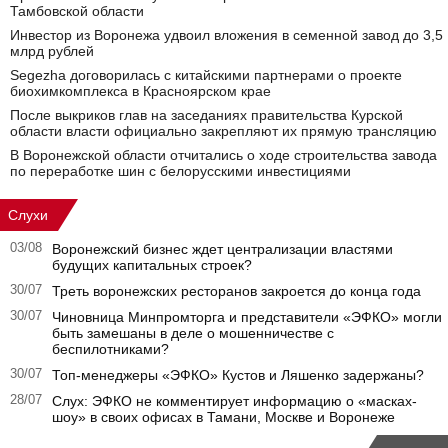
Тамбовской области
Инвестор из Воронежа удвоил вложения в семенной завод до 3,5
млрд рублей
Segezha договорилась с китайскими партнерами о проекте
биохимкомплекса в Красноярском крае
После выкриков глав на заседаниях правительства Курской
области власти официально закрепляют их прямую трансляцию
В Воронежской области отчитались о ходе строительства завода
по переработке шин с белорусскими инвестициями
Слухи
03/08
Воронежский бизнес ждет централизации властями
будущих капитальных строек?
30/07
Треть воронежских ресторанов закроется до конца года
30/07
Чиновница Минпромторга и представители «ЭФКО» могли
быть замешаны в деле о мошенничестве с
беспилотниками?
30/07
Топ-менеджеры «ЭФКО» Кустов и Ляшенко задержаны?
28/07
Слух: ЭФКО не комментирует информацию о «масках-
шоу» в своих офисах в Тамани, Москве и Воронеже