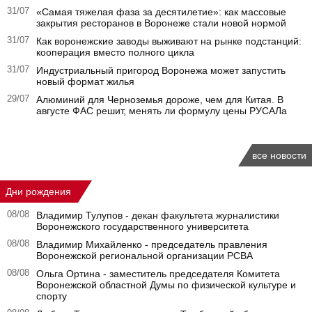
31/07
«Самая тяжелая фаза за десятилетие»: как массовые
закрытия ресторанов в Воронеже стали новой нормой
31/07
Как воронежские заводы выживают на рынке подстанций:
кооперация вместо полного цикла
31/07
Индустриальный пригород Воронежа может запустить
новый формат жилья
29/07
Алюминий для Черноземья дороже, чем для Китая. В
августе ФАС решит, менять ли формулу цены РУСАЛа
все новости
Дни рождения
08/08
Владимир Тулупов - декан факультета журналистики
Воронежского государственного университета
08/08
Владимир Михайленко - председатель правления
Воронежской региональной организации РСВА
08/08
Ольга Ортина - заместитель председателя Комитета
Воронежской областной Думы по физической культуре и
спорту