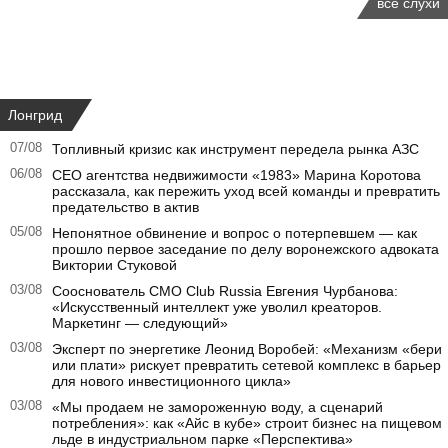
все слухи
Лонгрид
07/08
Топливный кризис как инструмент передела рынка АЗС
06/08
CEO агентства недвижимости «1983» Марина Коротова
рассказала, как пережить уход всей команды и превратить
предательство в актив
05/08
Непонятное обвинение и вопрос о потерпевшем — как
прошло первое заседание по делу воронежского адвоката
Виктории Стуковой
03/08
Сооснователь CMO Club Russia Евгения Чурбанова:
«Искусственный интеллект уже уволил креаторов.
Маркетинг — следующий»
03/08
Эксперт по энергетике Леонид Воробей: «Механизм «бери
или плати» рискует превратить сетевой комплекс в барьер
для нового инвестиционного цикла»
03/08
«Мы продаем не замороженную воду, а сценарий
потребления»: как «Айс в кубе» строит бизнес на пищевом
льде в индустриальном парке «Перспектива»