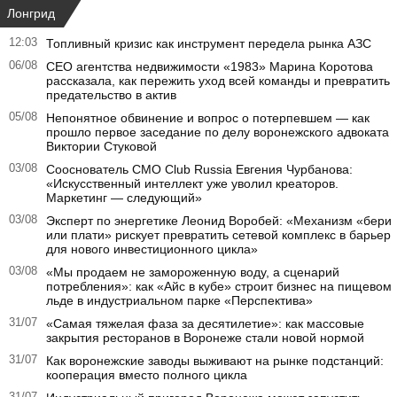
Лонгрид
12:03
Топливный кризис как инструмент передела рынка АЗС
06/08
CEO агентства недвижимости «1983» Марина Коротова
рассказала, как пережить уход всей команды и превратить
предательство в актив
05/08
Непонятное обвинение и вопрос о потерпевшем — как
прошло первое заседание по делу воронежского адвоката
Виктории Стуковой
03/08
Сооснователь CMO Club Russia Евгения Чурбанова:
«Искусственный интеллект уже уволил креаторов.
Маркетинг — следующий»
03/08
Эксперт по энергетике Леонид Воробей: «Механизм «бери
или плати» рискует превратить сетевой комплекс в барьер
для нового инвестиционного цикла»
03/08
«Мы продаем не замороженную воду, а сценарий
потребления»: как «Айс в кубе» строит бизнес на пищевом
льде в индустриальном парке «Перспектива»
31/07
«Самая тяжелая фаза за десятилетие»: как массовые
закрытия ресторанов в Воронеже стали новой нормой
31/07
Как воронежские заводы выживают на рынке подстанций:
кооперация вместо полного цикла