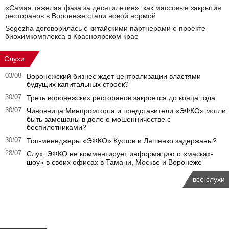
«Самая тяжелая фаза за десятилетие»: как массовые закрытия
ресторанов в Воронеже стали новой нормой
Segezha договорилась с китайскими партнерами о проекте
биохимкомплекса в Красноярском крае
Слухи
03/08
Воронежский бизнес ждет централизации властями
будущих капитальных строек?
30/07
Треть воронежских ресторанов закроется до конца года
30/07
Чиновница Минпромторга и представители «ЭФКО» могли
быть замешаны в деле о мошенничестве с
беспилотниками?
30/07
Топ-менеджеры «ЭФКО» Кустов и Ляшенко задержаны?
28/07
Слух: ЭФКО не комментирует информацию о «масках-
шоу» в своих офисах в Тамани, Москве и Воронеже
все слухи