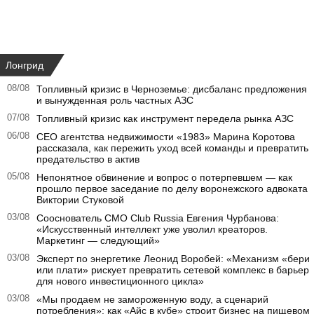
Лонгрид
08/08
Топливный кризис в Черноземье: дисбаланс предложения
и вынужденная роль частных АЗС
07/08
Топливный кризис как инструмент передела рынка АЗС
06/08
CEO агентства недвижимости «1983» Марина Коротова
рассказала, как пережить уход всей команды и превратить
предательство в актив
05/08
Непонятное обвинение и вопрос о потерпевшем — как
прошло первое заседание по делу воронежского адвоката
Виктории Стуковой
03/08
Сооснователь CMO Club Russia Евгения Чурбанова:
«Искусственный интеллект уже уволил креаторов.
Маркетинг — следующий»
03/08
Эксперт по энергетике Леонид Воробей: «Механизм «бери
или плати» рискует превратить сетевой комплекс в барьер
для нового инвестиционного цикла»
03/08
«Мы продаем не замороженную воду, а сценарий
потребления»: как «Айс в кубе» строит бизнес на пищевом