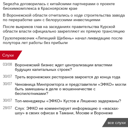
Segezha договорилась с китайскими партнерами о проекте
биохимкомплекса в Красноярском крае
В Воронежской области отчитались о ходе строительства завода
по переработке шин с белорусскими инвестициями
После выкриков глав на заседаниях правительства Курской
области власти официально закрепляют их прямую трансляцию
Грузоперевозчик «Липецкий Щебень» начал ликвидацию после
полутора лет работы без прибыли
Слухи
03/08
Воронежский бизнес ждет централизации властями
будущих капитальных строек?
30/07
Треть воронежских ресторанов закроется до конца года
30/07
Чиновница Минпромторга и представители «ЭФКО» могли
быть замешаны в деле о мошенничестве с
беспилотниками?
30/07
Топ-менеджеры «ЭФКО» Кустов и Ляшенко задержаны?
28/07
Слух: ЭФКО не комментирует информацию о «масках-
шоу» в своих офисах в Тамани, Москве и Воронеже
все слухи