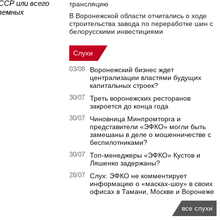
ССР или всего
трансляцию
земных
В Воронежской области отчитались о ходе
строительства завода по переработке шин с
белорусскими инвестициями
Слухи
03/08
Воронежский бизнес ждет
централизации властями будущих
капитальных строек?
30/07
Треть воронежских ресторанов
закроется до конца года
30/07
Чиновница Минпромторга и
представители «ЭФКО» могли быть
замешаны в деле о мошенничестве с
беспилотниками?
30/07
Топ-менеджеры «ЭФКО» Кустов и
Ляшенко задержаны?
28/07
Слух: ЭФКО не комментирует
информацию о «масках-шоу» в своих
офисах в Тамани, Москве и Воронеже
все слухи