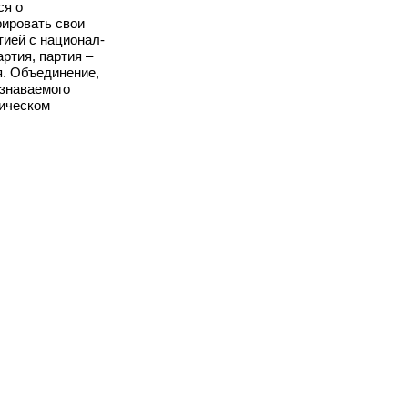
ся о
рировать свои
ией с национал-
ртия, партия –
я. Объединение,
узнаваемого
тическом