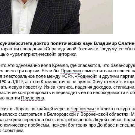
осуниверситета
доктор политических наук
Владимир Слатин
 гарантии попадания «Справедливой России» в Госдуму, ее обно
щью «ура-патриотической» риторики.
что это однозначно воля Кремля, где опасаются, что балансиру
я всего три партии. Если бы
Прилепин
самостоятельно пошел на
ся электоральное поле между «СР», «
Родиной
» и другими парти
ПРФ и ЛДПР, а этого Кремлю точно не нужно. Хочу отметить втор
ть левую повестку. Из-за кризиса, падения доходов, стагнации
части ее контролировать и переводить ее по необходимости в о
щью партии
Прилепина
.
ских выборах, по крайней мере, в
Черноземье
отклика на «ура-п
 неплохо смотреться в Белгородской и Воронежской областях. М
ика сегодня перестала быть востребованной. Людей сейчас бол
кономические проблемы, нежели болтовня про Донбасс и спецна
о событием.