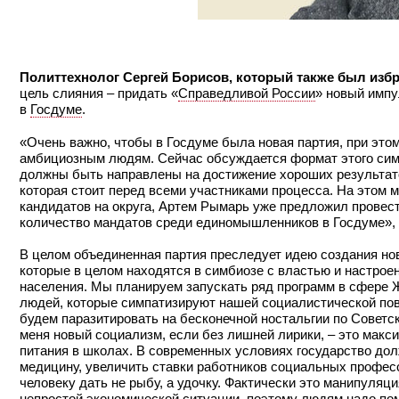
Политтехнолог Сергей Борисов, который также был изб
цель слияния – придать «
Справедливой России
» новый импу
в
Госдуме
.
«Очень важно, чтобы в Госдуме была новая партия, при эт
амбициозным людям. Сейчас обсуждается формат этого симб
должны быть направлены на достижение хороших результатов
которая стоит перед всеми участниками процесса. На этом
кандидатов на округа, Артем Рымарь уже предложил провес
количество мандатов среди единомышленников в Госдуме», 
В целом объединенная партия преследует идею создания нов
которые в целом находятся в симбиозе с властью и настроен
населения. Мы планируем запускать ряд программ в сфере 
людей, которые симпатизируют нашей социалистической пове
будем паразитировать на бесконечной ностальгии по Советс
меня новый социализм, если без лишней лирики, – это макси
питания в школах. В современных условиях государство дол
медицину, увеличить ставки работников социальных професси
человеку дать не рыбу, а удочку. Фактически это манипуля
непростой экономической ситуации, поэтому людям надо пом