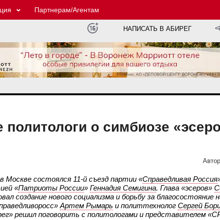
ция
Партнерам/Агентам
НАПИСАТЬ В АБИРЕГ
 политологи о симбиозе «эсеро
Автор
 в Москве состоялся 11-й съезд партии «
Справедливая Россия
ией «
Патриоты России
»
Геннадия Семигина
. Глава «эсеров»
С
ал создание нового социализма и борьбу за благосостояние н
«справедливоросс»
Артем Рымарь
и политтехнолог
Сергей Бор
рег» решил поговорить с политологами и представителем «С