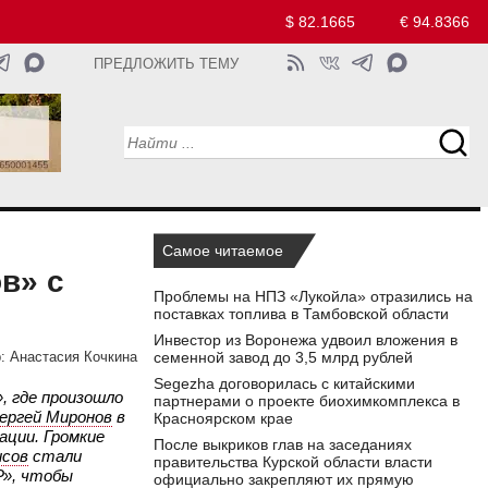
$ 82.1665
€ 94.8366
ПРЕДЛОЖИТЬ ТЕМУ
Самое читаемое
в» с
Проблемы на НПЗ «Лукойла» отразились на
поставках топлива в Тамбовской области
Инвестор из Воронежа удвоил вложения в
семенной завод до 3,5 млрд рублей
:
Анастасия Кочкина
Segezha договорилась с китайскими
», где произошло
партнерами о проекте биохимкомплекса в
ергей Миронов
в
Красноярском крае
ации. Громкие
После выкриков глав на заседаниях
исов
стали
правительства Курской области власти
Р», чтобы
официально закрепляют их прямую