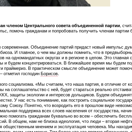
ран членом Центрального совета объединенной партии
, счит
льс, помочь гражданам и попробовать получить членам партии
ом современная. Объединение партий придаст новый импульс д
иоза. И главное, о чем мы должны помнить, что в предвыборны
 на одномандатных округах и в регионе в целом. Это главная 
 мы и будем концентрироваться. В ближайшее время мы будем п
ти праймериз. В практическом смысле объединение может помоч
– отметил господин
Борисов
.
ого социализма. «Мы считаем, что наша партия, в отличие от к
ы на соглашательство с ней, будет стараться реально отстаива
ЖКХ, защиты экологии и интересов дольщиков. Будем объединя
стке. У нас есть понимание, как построить социальное государ
кому Союзу. Понятно, что возродить его в прошлом виде невозм
мальная поддержка всех слоев населения от государства, начи
жно помогать гражданам буквально во всем – обеспечить беспл
й. В общем, нам не близка идеология, что люди – вторая нефть
ция общественным мнением и эксплуатация человека. Мы находи
огать всем, чем можно. Тем более что это прямая обязанность 