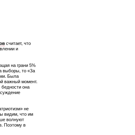
ов
считает, что
влении и
ющая на грани 5%
 выборы, то «За
ями. Была
ой важный момент.
, бедности она
бсуждение
атриотизм» не
ы видим, что им
ьше волнуют
з. Поэтому в