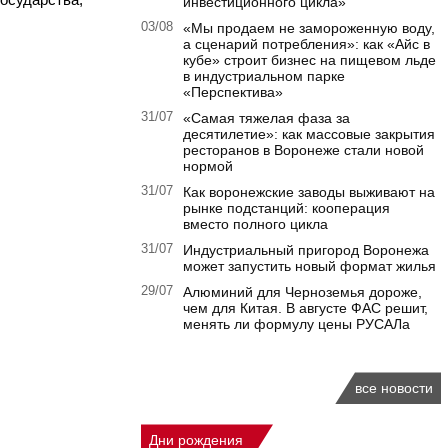
инвестиционного цикла»
03/08
«Мы продаем не замороженную воду,
а сценарий потребления»: как «Айс в
кубе» строит бизнес на пищевом льде
в индустриальном парке
«Перспектива»
31/07
«Самая тяжелая фаза за
десятилетие»: как массовые закрытия
ресторанов в Воронеже стали новой
нормой
31/07
Как воронежские заводы выживают на
рынке подстанций: кооперация
вместо полного цикла
31/07
Индустриальный пригород Воронежа
может запустить новый формат жилья
29/07
Алюминий для Черноземья дороже,
чем для Китая. В августе ФАС решит,
менять ли формулу цены РУСАЛа
все новости
Дни рождения