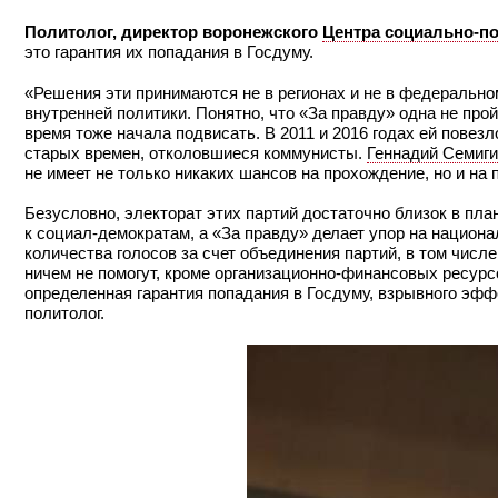
Политолог, директор воронежского
Центра социально-по
это гарантия их попадания в Госдуму.
«Решения эти принимаются не в регионах и не в федерально
внутренней политики. Понятно, что «За правду» одна не про
время тоже начала подвисать. В 2011 и 2016 годах ей повезло
старых времен, отколовшиеся коммунисты.
Геннадий Семиг
не имеет не только никаких шансов на прохождение, но и на
Безусловно, электорат этих партий достаточно близок в пл
к социал-демократам, а «За правду» делает упор на национа
количества голосов за счет объединения партий, в том числ
ничем не помогут, кроме организационно-финансовых ресурс
определенная гарантия попадания в Госдуму, взрывного эффе
политолог.