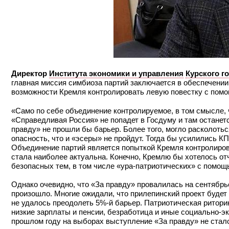
Директор
Института экономики и управления
Курского г
главная миссия симбиоза партий заключается в обеспечении
возможности Кремля контролировать левую повестку с помо
«Само по себе объединение контролируемое, в том смысле, 
«Справедливая Россия» не попадет в Госдуму и там останетс
правду» не прошли бы барьер. Более того, могло расколоть
опасность, что и «эсеры» не пройдут. Тогда бы усилились К
Объединение партий является попыткой Кремля контролирова
стала наиболее актуальна. Конечно, Кремлю бы хотелось от
безопасных тем, в том числе «ура-патриотических» с помо
Однако очевидно, что «За правду» провалилась на сентябрь
произошло. Многие ожидали, что прилепинский проект будет
не удалось преодолеть 5%-й барьер. Патриотическая ритор
низкие зарплаты и пенсии, безработица и иные социально-э
прошлом году на выборах выступление «За правду» не стал