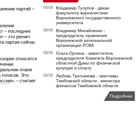
08/08
Владимир Тулупов - декан
динение партий –
факультета журналистики
Воронежского государственного
университета
авлении
08/08
Владимир Михайленко -
кт – последнее
председатель правления
» – это реликт
Воронежской региональной
та партия сейчас
организации РСВА
08/08
Ольга Ортина - заместитель
председателя Комитета Воронежской
 скорее относится
областной Думы по физической
ичение
культуре и спорту
торальном плане
 голосов. Это
08/08
Любовь Третьякова - замглавы
оссии
», – считает
Тамбовской области , министра
финансов Тамбовской области
Подробнее