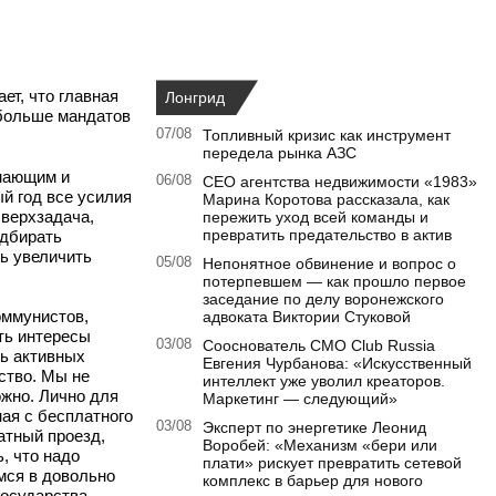
ает, что главная
Лонгрид
 больше мандатов
07/08
Топливный кризис как инструмент
передела рынка АЗС
умающим и
06/08
CEO агентства недвижимости «1983»
й год все усилия
Марина Коротова рассказала, как
сверхзадача,
пережить уход всей команды и
превратить предательство в актив
одбирать
ь увеличить
05/08
Непонятное обвинение и вопрос о
потерпевшем — как прошло первое
заседание по делу воронежского
оммунистов,
адвоката Виктории Стуковой
ть интересы
03/08
Сооснователь CMO Club Russia
ть активных
Евгения Чурбанова: «Искусственный
ство. Мы не
интеллект уже уволил креаторов.
ожно. Лично для
Маркетинг — следующий»
ная с бесплатного
03/08
Эксперт по энергетике Леонид
атный проезд,
Воробей: «Механизм «бери или
, что надо
плати» рискует превратить сетевой
мся в довольно
комплекс в барьер для нового
государства,