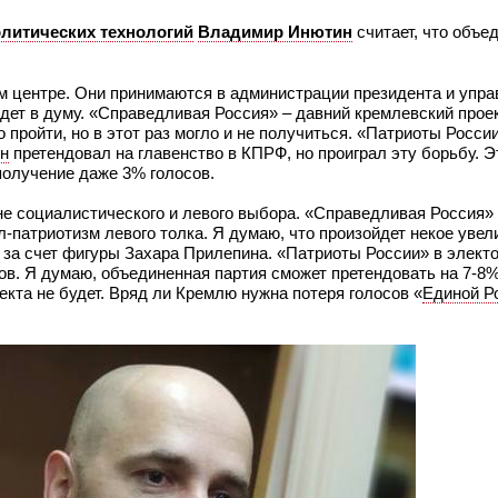
литических технологий
Владимир Инютин
считает, что объе
м центре. Они принимаются в администрации президента и упр
йдет в думу. «Справедливая Россия» – давний кремлевский прое
 пройти, но в этот раз могло и не получиться. «Патриоты России
ин
претендовал на главенство в КПРФ, но проиграл эту борьбу. Э
 получение даже 3% голосов.
ане социалистического и левого выбора. «Справедливая Россия»
л-патриотизм левого толка. Я думаю, что произойдет некое увел
е за счет фигуры Захара Прилепина. «Патриоты России» в элек
ов. Я думаю, объединенная партия сможет претендовать на 7-8%
кта не будет. Вряд ли Кремлю нужна потеря голосов «
Единой Р