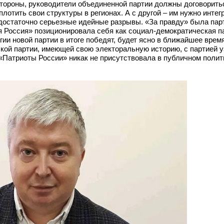
тороны, руководители объединенной партии должны договорить
лотить свои структуры в регионах. А с другой – им нужно интег
достаточно серьезные идейные разрывы. «За правду» была парт
 Россия» позиционировала себя как социал-демократическая па
гии новой партии в итоге победят, будет ясно в ближайшее врем
ской партии, имеющей свою электоральную историю, с партией 
 «Патриоты России» никак не присутствовала в публичном поли