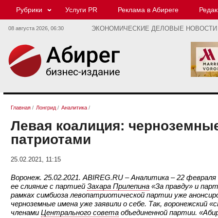
Рубрики
Услуги PR
Реклама в Абиреге
Редак
08 августа 2026,
06:30
ЭКОНОМИЧЕСКИЕ ДЕЛОВЫЕ НОВОСТИ
Главная
/
Лонгрид
/
Аналитика
/
Левая коалиция: черноземные
патриотами
25.02.2021, 11:15
Воронеж. 25.02.2021. ABIREG.RU – Аналитика – 22 февраля
ее слияние с партией
Захара Прилепина
«За правду» и парт
рамках симбиоза левопатриотической партии уже анонсиров
черноземные имена уже заявили о себе. Так, воронежский 
членами
Центрального совета
объединенной партии. «Аби