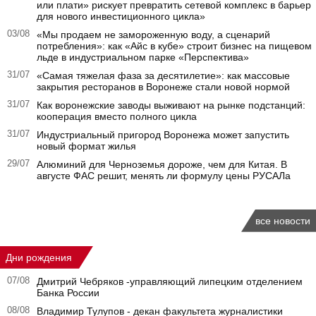
или плати» рискует превратить сетевой комплекс в барьер
для нового инвестиционного цикла»
03/08
«Мы продаем не замороженную воду, а сценарий
потребления»: как «Айс в кубе» строит бизнес на пищевом
льде в индустриальном парке «Перспектива»
31/07
«Самая тяжелая фаза за десятилетие»: как массовые
закрытия ресторанов в Воронеже стали новой нормой
31/07
Как воронежские заводы выживают на рынке подстанций:
кооперация вместо полного цикла
31/07
Индустриальный пригород Воронежа может запустить
новый формат жилья
29/07
Алюминий для Черноземья дороже, чем для Китая. В
августе ФАС решит, менять ли формулу цены РУСАЛа
все новости
Дни рождения
07/08
Дмитрий Чебряков -управляющий липецким отделением
Банка России
08/08
Владимир Тулупов - декан факультета журналистики