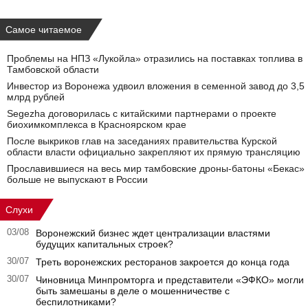
Самое читаемое
Проблемы на НПЗ «Лукойла» отразились на поставках топлива в
Тамбовской области
Инвестор из Воронежа удвоил вложения в семенной завод до 3,5
млрд рублей
Segezha договорилась с китайскими партнерами о проекте
биохимкомплекса в Красноярском крае
После выкриков глав на заседаниях правительства Курской
области власти официально закрепляют их прямую трансляцию
Прославившиеся на весь мир тамбовские дроны-батоны «Бекас»
больше не выпускают в России
Слухи
03/08
Воронежский бизнес ждет централизации властями
будущих капитальных строек?
30/07
Треть воронежских ресторанов закроется до конца года
30/07
Чиновница Минпромторга и представители «ЭФКО» могли
быть замешаны в деле о мошенничестве с
беспилотниками?