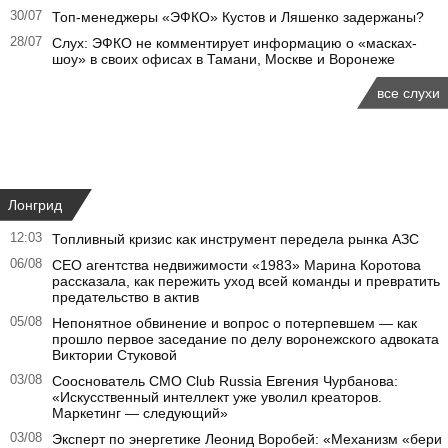
30/07
Топ-менеджеры «ЭФКО» Кустов и Ляшенко задержаны?
28/07
Слух: ЭФКО не комментирует информацию о «масках-
шоу» в своих офисах в Тамани, Москве и Воронеже
все слухи
Лонгрид
12:03
Топливный кризис как инструмент передела рынка АЗС
06/08
CEO агентства недвижимости «1983» Марина Коротова
рассказала, как пережить уход всей команды и превратить
предательство в актив
05/08
Непонятное обвинение и вопрос о потерпевшем — как
прошло первое заседание по делу воронежского адвоката
Виктории Стуковой
03/08
Сооснователь CMO Club Russia Евгения Чурбанова:
«Искусственный интеллект уже уволил креаторов.
Маркетинг — следующий»
03/08
Эксперт по энергетике Леонид Воробей: «Механизм «бери