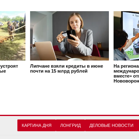
оустроят
Липчане взяли кредиты в июне
На регион
вые
почти на 15 млрд рублей
междунаро
вместе» о
Нововорон
КАРТИНА ДНЯ
ЛОНГРИД
ДЕЛОВЫЕ НОВОСТИ