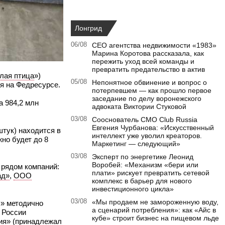
Лонгрид
06/08
CEO агентства недвижимости «1983»
Марина Коротова рассказала, как
пережить уход всей команды и
превратить предательство в актив
лая птица
»)
05/08
Непонятное обвинение и вопрос о
ия на Федресурсе.
потерпевшем — как прошло первое
заседание по делу воронежского
а 984,2 млн
адвоката Виктории Стуковой
03/08
Сооснователь CMO Club Russia
Евгения Чурбанова: «Искусственный
тук) находится в
интеллект уже уволил креаторов.
жно будет до 8
Маркетинг — следующий»
03/08
Эксперт по энергетике Леонид
Воробей: «Механизм «бери или
 рядом компаний:
плати» рискует превратить сетевой
ад»
,
ООО
комплекс в барьер для нового
инвестиционного цикла»
03/08
«Мы продаем не замороженную воду,
с» методично
а сценарий потребления»: как «Айс в
 России
кубе» строит бизнес на пищевом льде
ия
» (принадлежал