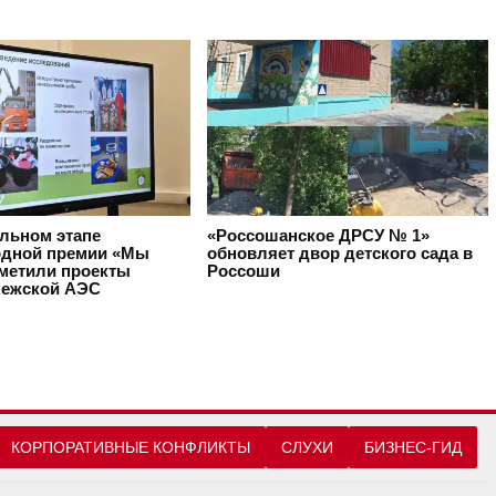
альном этапе
«Россошанское ДРСУ № 1»
дной премии «Мы
обновляет двор детского сада в
тметили проекты
Россоши
ежской АЭС
КОРПОРАТИВНЫЕ КОНФЛИКТЫ
СЛУХИ
БИЗНЕС-ГИД