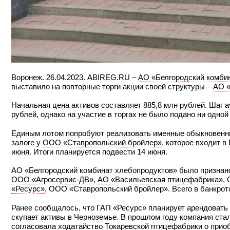
Воронеж. 26.04.2023. ABIREG.RU –
АО «Белгородский комби
выставило на повторные торги акции своей структуры –
АО «
Начальная цена активов составляет 885,8 млн рублей. Шаг а
рублей, однако на участие в торгах не было подано ни одной
Единым лотом попробуют реализовать именные обыкновенные
залоге у
ООО «Ставропольский бройлер»
, которое входит в
июня. Итоги планируется подвести 14 июня.
АО «Белгородский комбинат хлебопродуктов» было признано
ООО «Агросервис-ДВ»
,
АО «Васильевская птицефабрика»
,
«Ресурс»
, ООО «Ставропольский бройлер». Всего в банкрот
Ранее сообщалось, что ГАП «Ресурс» планирует арендовать 
скупает активы в Черноземье. В прошлом году компания ст
согласовала ходатайство
Токаревской птицефабрики
о приоб