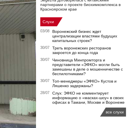
Segezha договорилась с китайскими
партнерами о проекте биохимкомплекса в
Красноярском крае
Слухи
03/08
Воронежский бизнес ждет
централизации властями будущих
капитальных строек?
30/07
Треть воронежских ресторанов
закроется до конца года
30/07
Чиновница Минпромторга и
представители «ЭФКО» могли быть
замешаны в деле о мошенничестве с
беспилотниками?
30/07
Топ-менеджеры «ЭФКО» Кустов и
Ляшенко задержаны?
28/07
Слух: ЭФКО не комментирует
информацию о «масках-шоу» в своих
офисах в Тамани, Москве и Воронеже
все слухи