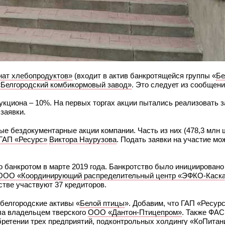
нат хлебопродуктов»
(входит в актив банкротящейся группы «
Бе
Белгородский комбикормовый завод»
. Это следует из сообщен
укциона – 10%. На первых торгах акции пытались реализовать з
 заявки.
 бездокументарные акции компании. Часть из них (478,3 млн ш
ГАП «Ресурс»
Виктора Наурузова
. Подать заявки на участие мо
 банкротом в марте 2019 года. Банкротство было инициировано
ООО «Координирующий распределительный центр «ЭФКО-Каск
стве участвуют 37 кредиторов.
белгородские активы «
Белой птицы
». Добавим, что ГАП «Ресур
ала владельцем тверского
ООО «Дантон-Птицепром»
. Также ФАС
ретении трех предприятий, подконтрольных холдингу «
КоПитан