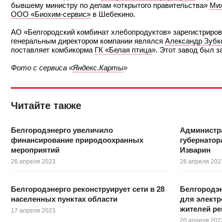
бывшему министру по делам «открытого правительства»
Ми
ООО «Биохим-сервис»
в Шебекино.
АО «Белгородский комбинат хлебопродуктов» зарегистрирован
генеральным директором компании являлся
Александр Зубк
поставляет комбикорма
ГК «Белая птица
». Этот завод был з
Фото с сервиса «
Яндекс.Карты
»
Читайте также
Белгородэнерго увеличило
Администр
финансирование природоохранных
губернатор
мероприятий
Изварин
26 апреля 2023
26 апреля 202
Белгородэнерго реконструирует сети в 28
Белгородэн
населенных пунктах области
для электр
жителей ре
17 апреля 2023
20 апреля 202