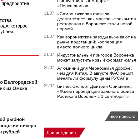
в индустриальном парке
 предприятие
«Перспектива»
31/07
«Самая тяжелая фаза за
десятилетие»: как массовые закрытия
тства
ресторанов в Воронеже стали новой
од», которое
нормой
рублей.
31/07
Как воронежские заводы выживают на
рынке подстанций: кооперация
вместо полного цикла
31/07
Индустриальный пригород Воронежа
может запустить новый формат жилья
29/07
Алюминий для Черноземья дороже,
чем для Китая. В августе ФАС решит,
менять ли формулу цены РУСАЛа
о Белгородской
29/07
Бизнес-эксперт Дмитрий Орищенко:
ик из Омска
«Ждем переезд центрального офиса
Ростеха в Воронеж с 1 сентября?»
все новости
кой рыбной
родский ликеро-
н рублей
Дни рождения