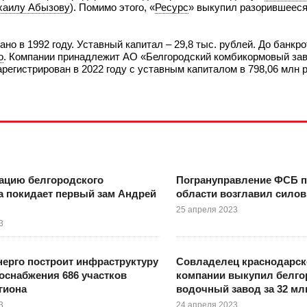
хаилу Абызову
). Помимо этого, «
Ресурс
» выкупил разорившееся
о в 1992 году. Уставный капитал – 29,8 тыс. рублей. До банкро
о
. Компании принадлежит АО «Белгородский комбикормовый зав
арегистрирован в 2022 году с уставным капиталом в 798,06 млн 
ацию белгородского
Погрануправление ФСБ п
а покидает первый зам Андрей
области возглавил силов
25 апреля 2023
3
ерго построит инфраструктуру
Совладелец краснодарс
оснабжения 686 участков
компании выкупил белго
гиона
водочный завод за 32 мл
3
24 апреля 2023