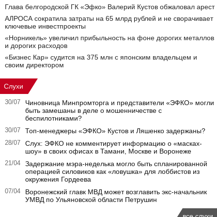
Глава белгородской ГК «Эфко» Валерий Кустов обжаловал арест
АЛРОСА сократила затраты на 65 млрд рублей и не сворачивает
ключевые инвестпроекты
«Норникель» увеличил прибыльность на фоне дорогих металлов
и дорогих расходов
«Бизнес Кар» судится на 375 млн с японским владельцем и
своим директором
Слухи
30/07
Чиновница Минпромторга и представители «ЭФКО» могли
быть замешаны в деле о мошенничестве с
беспилотниками?
30/07
Топ-менеджеры «ЭФКО» Кустов и Ляшенко задержаны?
28/07
Слух: ЭФКО не комментирует информацию о «масках-
шоу» в своих офисах в Тамани, Москве и Воронеже
21/04
Задержание мэра-неделька могло быть спланированной
операцией силовиков как «ловушка» для лоббистов из
окружения Гордеева
07/04
Воронежский главк МВД может возглавить экс-начальник
УМВД по Ульяновской области Петрушин
все слухи