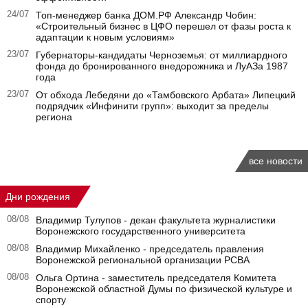
24/07
Топ-менеджер банка ДОМ.РФ Александр Чобин:
«Строительный бизнес в ЦФО перешел от фазы роста к
адаптации к новым условиям»
23/07
Губернаторы‑кандидаты Черноземья: от миллиардного
фонда до бронированного внедорожника и ЛуАЗа 1987
года
23/07
От обхода Лебедяни до «Тамбовского Арбата» Липецкий
подрядчик «Инфинити групп»: выходит за пределы
региона
все новости
Дни рождения
08/08
Владимир Тулупов - декан факультета журналистики
Воронежского государственного университета
08/08
Владимир Михайленко - председатель правления
Воронежской региональной организации РСВА
08/08
Ольга Ортина - заместитель председателя Комитета
Воронежской областной Думы по физической культуре и
спорту