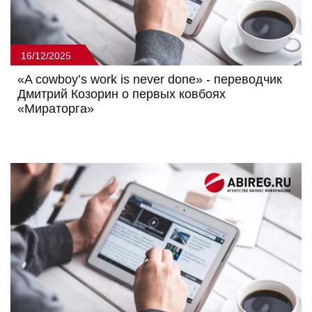
16/12/2025
«A cowboy’s work is never done» - переводчик
Дмитрий Козорин о первых ковбоях
«Мираторга»