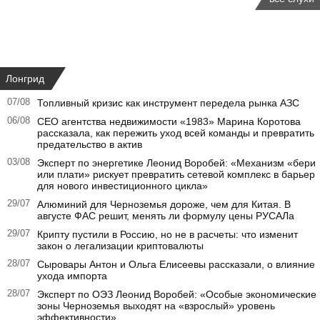
Лонгрид
07/08
Топливный кризис как инструмент передела рынка АЗС
06/08
CEO агентства недвижимости «1983» Марина Коротова
рассказала, как пережить уход всей команды и превратить
предательство в актив
03/08
Эксперт по энергетике Леонид Воробей: «Механизм «бери
или плати» рискует превратить сетевой комплекс в барьер
для нового инвестиционного цикла»
29/07
Алюминий для Черноземья дороже, чем для Китая. В
августе ФАС решит, менять ли формулу цены РУСАЛа
29/07
Крипту пустили в Россию, но не в расчеты: что изменит
закон о легализации криптовалюты
28/07
Сыровары Антон и Ольга Елисеевы рассказали, о влияние
ухода импорта
28/07
Эксперт по ОЭЗ Леонид Воробей: «Особые экономические
зоны Черноземья выходят на «взрослый» уровень
эффективности»