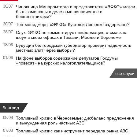
30/07
Чиновница Минпромторга и представители «ЭФКО» могли
быть замешаны в деле о мошенничестве с
беспилотниками?
30/07
Топ-менеджеры «ЭФКО» Кустов и Ляшенко задержаны?
28/07
Слух: ЭФКО не комментирует информацию о «масках-
шоу» в своих офисах в Тамани, Москве и Воронеже
18/06
Будущий белгородский губернатор проверит надежность
местных элит через выборы?
01/06
На фоне выборов содержание депутатов Госдумы
«повесят» на курских налогоплательщиков?
все слухи
Лонгрид
08/08
Топливный кризис в Черноземье: дисбаланс предложения
и вынужденная роль частных АЗС
07/08
Топливный кризис как инструмент передела рынка АЗС