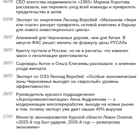
06/08
CEO агентства недвижимости «1983» Марина Коротова
рассказала, как пережить уход всей команды и превратить
предательство в актив
03/08
Эксперт по энергетике Леонид Воробей: «Механизм «бери
или плати» рискует превратить сетевой комплекс в барьер
для нового инвестиционного цикла»
29/07
Алюминий для Черноземья дороже, чем для Китая. В
августе ФАС решит, менять ли формулу цены РУСАЛа
29/07
Крипту пустили в Россию, но не в расчеты: что изменит
закон о легализации криптовалюты
28/07
Сыровары Антон и Ольга Елисеевы рассказали, о влияние
ухода импорта
28/07
Эксперт по ОЭЗ Леонид Воробей: «Особые экономические
зоны Черноземья выходят на «взрослый» уровень
эффективности»
28/07
Руководитель курского подразделения
«Агропромкомплектации» Анна Андриянова — о
модернизации мясопереработки, выходе на новые рынки
и том, почему экспорт уже дает свыше 40% выручки
27/07
Министр экономразвития Курской области Левон Осипов:
«2025‑й год был ударом, 2026‑й год — разморозка
экономики»