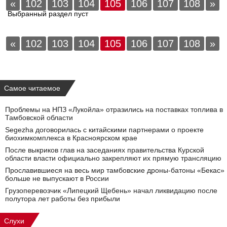
«
102
103
104
105
106
107
108
»
Выбранный раздел пуст
«
102
103
104
105
106
107
108
»
Самое читаемое
Проблемы на НПЗ «Лукойла» отразились на поставках топлива в
Тамбовской области
Segezha договорилась с китайскими партнерами о проекте
биохимкомплекса в Красноярском крае
После выкриков глав на заседаниях правительства Курской
области власти официально закрепляют их прямую трансляцию
Прославившиеся на весь мир тамбовские дроны-батоны «Бекас»
больше не выпускают в России
Грузоперевозчик «Липецкий Щебень» начал ликвидацию после
полутора лет работы без прибыли
Слухи