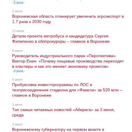
2 раза
3 июля
Воронежская область планирует увеличить агроэкспорт в
1,7 раза к 2030 году
12 июня
Детали проекта метробуса и кандидатура Сергея
Филипенко в облпрокуроры – главное в Воронеже
8 июня
Руководитель индустриального парка «Перспектива»
Виктор Енин: «Почему пищевые производства переходят
в кластеры и как это меняет экономику проектов»
2 раза
5 июня
Пробуксовка инвестпрограммы по ЛОС и
техприсоединение стадиона для «Факела» за 520 млн –
главное в Воронеже
3 июня
Топ самых читаемых новостей «Абирега» за 3 июня,
среда
3 июня
Воронежскому губернатору на первом визите в