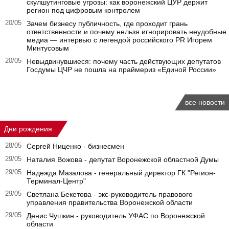
скулшутинговые угрозы: как воронежский ЦУР держит
регион под цифровым контролем
20/05
Зачем бизнесу публичность, где проходит грань
ответственности и почему нельзя игнорировать неудобные
медиа — интервью с легендой российского PR Игорем
Минтусовым
20/05
Невыдвинувшиеся: почему часть действующих депутатов
Госдумы ЦЧР не пошла на праймериз «Единой России»
все новости
Дни рождения
28/05
Сергей Ниценко - бизнесмен
29/05
Наталия Вожова - депутат Воронежской областной Думы
29/05
Надежда Мазалова - генеральный директор ГК "Регион-
Терминал-Центр"
29/05
Светлана Бекетова - экс-руководитель правового
управления правительства Воронежской области
29/05
Денис Чушкин - руководитель УФАС по Воронежской
области