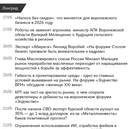
Лонгрид
27/05
«Налоги без скидок»: что меняется для воронежского
бизнеса в 2026 году
27/05
Роботы не заменят агронома: министр АПК Воронежской
области Валерий Мелещенко о будущем сельского
хозяйства в регионе
26/05
Эксперт «Абирега» Леонид Воробей: «На форуме Столля
бизнес призвали быть внимательнее к кадрам»
26/05
Глава Масложирового союза России Михаил Мальцев:
рынок переработки масличных переходит от наращивания
мощностей к борьбе за эффективность
25/05
Гибкость в проектировании среды - одно из главных
условий выживания на рынке. На форуме «Зодчество
ВРН» обсудили «жилище XXI века»
25/05
КРТ как тест на зрелость рынка: о чем спорили
девелоперы и урбанисты на воронежском форуме
«Зодчество»
21/05
После начала СВО экспорт Курской области рухнул на
35% — до 1 млрд долларов: из-за «Металлоинвеста».
Каков позитивный прогноз?
21/05
Ограничения использования ИИ, отработка фейков и