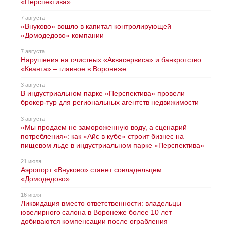
«Перспектива»
7 августа
«Внуково» вошло в капитал контролирующей
«Домодедово» компании
7 августа
Нарушения на очистных «Аквасервиса» и банкротство
«Кванта» – главное в Воронеже
3 августа
В индустриальном парке «Перспектива» провели
брокер-тур для региональных агентств недвижимости
3 августа
«Мы продаем не замороженную воду, а сценарий
потребления»: как «Айс в кубе» строит бизнес на
пищевом льде в индустриальном парке «Перспектива»
21 июля
Аэропорт «Внуково» станет совладельцем
«Домодедово»
16 июля
Ликвидация вместо ответственности: владельцы
ювелирного салона в Воронеже более 10 лет
добиваются компенсации после ограбления