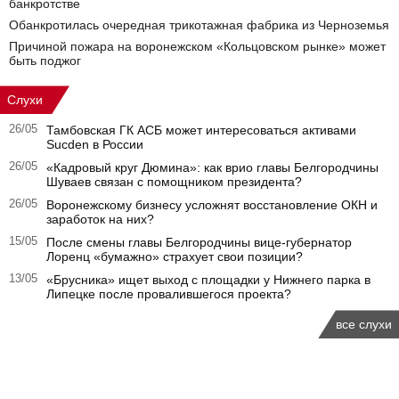
банкротстве
Обанкротилась очередная трикотажная фабрика из Черноземья
Причиной пожара на воронежском «Кольцовском рынке» может
быть поджог
Слухи
26/05
Тамбовская ГК АСБ может интересоваться активами
Sucden в России
26/05
«Кадровый круг Дюмина»: как врио главы Белгородчины
Шуваев связан с помощником президента?
26/05
Воронежскому бизнесу усложнят восстановление ОКН и
заработок на них?
15/05
После смены главы Белгородчины вице-губернатор
Лоренц «бумажно» страхует свои позиции?
13/05
«Брусника» ищет выход с площадки у Нижнего парка в
Липецке после провалившегося проекта?
все слухи