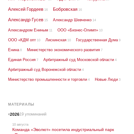
Алексей Гордеев
Бобровская
16
16
Александр Гусев
Александр Шевченко
15
14
Александром Ениным
ООО «Бизнес-Олимп»
11
10
ООО «КДМ опт
Лискинская
Государственная Дума
10
10
9
Енина
Министерство экономического развития
8
7
Единая Россия
Арбитражный суд Московской области
7
4
Арбитражный суд Воронежской области
4
Министерство промышленности и торговли
Новые Люди
4
3
МАТЕРИАЛЫ
2026
19 упоминаний
10 августа
Команда «Эволют» посетила индустриальный парк