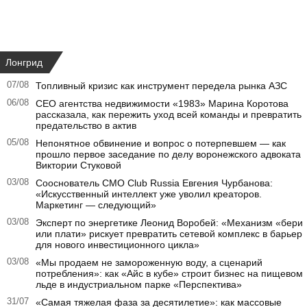
Лонгрид
07/08
Топливный кризис как инструмент передела рынка АЗС
06/08
CEO агентства недвижимости «1983» Марина Коротова
рассказала, как пережить уход всей команды и превратить
предательство в актив
05/08
Непонятное обвинение и вопрос о потерпевшем — как
прошло первое заседание по делу воронежского адвоката
Виктории Стуковой
03/08
Сооснователь CMO Club Russia Евгения Чурбанова:
«Искусственный интеллект уже уволил креаторов.
Маркетинг — следующий»
03/08
Эксперт по энергетике Леонид Воробей: «Механизм «бери
или плати» рискует превратить сетевой комплекс в барьер
для нового инвестиционного цикла»
03/08
«Мы продаем не замороженную воду, а сценарий
потребления»: как «Айс в кубе» строит бизнес на пищевом
льде в индустриальном парке «Перспектива»
31/07
«Самая тяжелая фаза за десятилетие»: как массовые