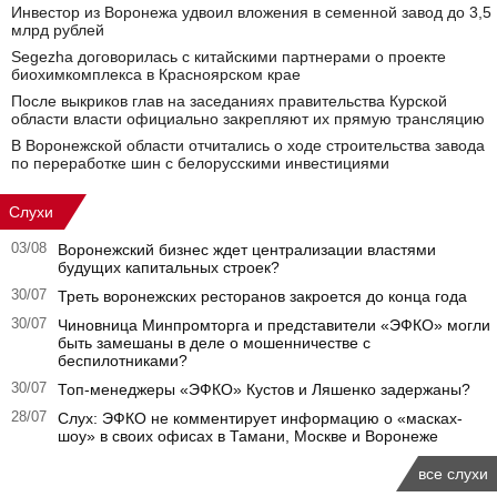
Инвестор из Воронежа удвоил вложения в семенной завод до 3,5
млрд рублей
Segezha договорилась с китайскими партнерами о проекте
биохимкомплекса в Красноярском крае
После выкриков глав на заседаниях правительства Курской
области власти официально закрепляют их прямую трансляцию
В Воронежской области отчитались о ходе строительства завода
по переработке шин с белорусскими инвестициями
Слухи
03/08
Воронежский бизнес ждет централизации властями
будущих капитальных строек?
30/07
Треть воронежских ресторанов закроется до конца года
30/07
Чиновница Минпромторга и представители «ЭФКО» могли
быть замешаны в деле о мошенничестве с
беспилотниками?
30/07
Топ-менеджеры «ЭФКО» Кустов и Ляшенко задержаны?
28/07
Слух: ЭФКО не комментирует информацию о «масках-
шоу» в своих офисах в Тамани, Москве и Воронеже
все слухи