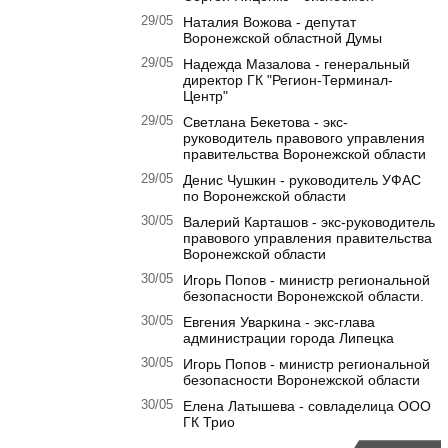
29/05
Наталия Вожова - депутат
Воронежской областной Думы
29/05
Надежда Мазалова - генеральный
директор ГК "Регион-Терминал-
Центр"
29/05
Светлана Бекетова - экс-
руководитель правового управления
правительства Воронежской области
29/05
Денис Чушкин - руководитель УФАС
по Воронежской области
30/05
Валерий Карташов - экс-руководитель
правового управления правительства
Воронежской области
30/05
Игорь Попов - министр региональной
безопасности Воронежской области.
30/05
Евгения Уваркина - экс-глава
администрации города Липецка
30/05
Игорь Попов - министр региональной
безопасности Воронежской области
30/05
Елена Латышева - совладелица ООО
ГК Трио