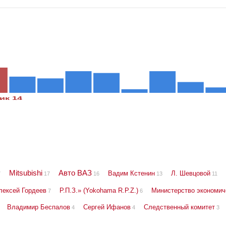
пик 14
Mitsubishi
Авто ВАЗ
Вадим Кстенин
Л. Шевцовой
7
17
16
13
11
лексей Гордеев
Р.П.З.» (Yokohama R.P.Z.)
Министерство экономич
7
6
Владимир Беспалов
Сергей Ифанов
Следственный комитет
4
4
3