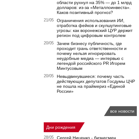
области рухнул на 35% — до 1 млрд
долларов: из-за «Металлоинвеста».
Каков позитивный прогноз?
21/05
Ограничения использования ИИ,
отработка фейков и скулшутинговые
угрозы: как воронежский ЦУР держит
регион под цифровым контролем
20/05
Зачем бизнесу публичность, где
проходит грань ответственности и
почему нельзя игнорировать
неудобные медиа — интервью с
легендой российского PR Игорем
Минтусовым
20/05
Невыдвинувшиеся: почему часть
действующих депутатов Госдумы ЦЧР
не пошла на праймериз «Единой
России»
все новости
Дни рождения
28/05
Сергей Ниценко - бизнесмен