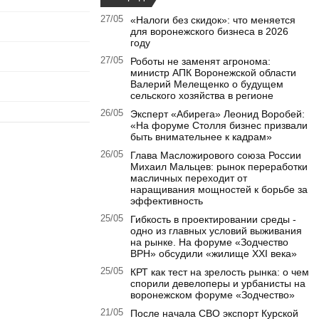
27/05
«Налоги без скидок»: что меняется
для воронежского бизнеса в 2026
году
27/05
Роботы не заменят агронома:
министр АПК Воронежской области
Валерий Мелещенко о будущем
сельского хозяйства в регионе
26/05
Эксперт «Абирега» Леонид Воробей:
«На форуме Столля бизнес призвали
быть внимательнее к кадрам»
26/05
Глава Масложирового союза России
Михаил Мальцев: рынок переработки
масличных переходит от
наращивания мощностей к борьбе за
эффективность
25/05
Гибкость в проектировании среды -
одно из главных условий выживания
на рынке. На форуме «Зодчество
ВРН» обсудили «жилище XXI века»
25/05
КРТ как тест на зрелость рынка: о чем
спорили девелоперы и урбанисты на
воронежском форуме «Зодчество»
21/05
После начала СВО экспорт Курской