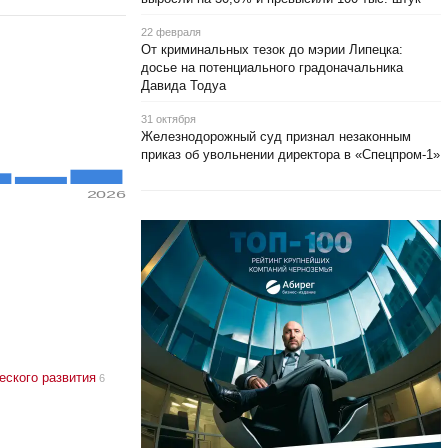
22 февраля
От криминальных тезок до мэрии Липецка:
досье на потенциального градоначальника
Давида Тодуа
31 октября
Железнодорожный суд признал незаконным
приказ об увольнении директора в «Спецпром-1»
2026
еского развития
6