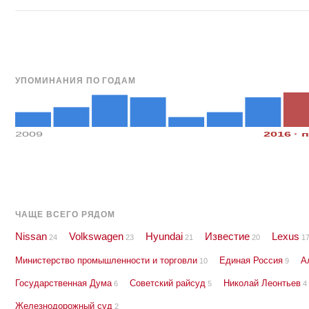
УПОМИНАНИЯ ПО ГОДАМ
2009
2016 · 
ЧАЩЕ ВСЕГО РЯДОМ
Nissan
Volkswagen
Hyundai
Известие
Lexus
24
23
21
20
1
Министерство промышленности и торговли
Единая Россия
А
10
9
Государственная Дума
Советский райсуд
Николай Леонтьев
6
5
4
Железнодорожный суд
2