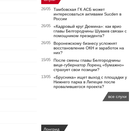
26/05
Тамбовская ГК АСБ может
интересоваться активами Sucden в
России
26/05
«Кадровый круг Дюмина»: как врио
главы Белгородчины Шуваев связан с
помощником президента?
26/05
Воронежскому бизнесу усложнят
восстановление ОКН и заработок на
них?
15/05
После смены главы Белгородчины
вице-губернатор Лоренц «бумажно»
страхует свои позиции?
13/05
«Брусника» ищет выход с площадки у
Нижнего парка в Липецке после
провалившегося проекта?
все слухи
Лонгрид