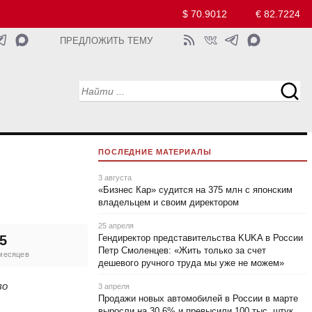
$ 70.9012
€ 82.7224
ПРЕДЛОЖИТЬ ТЕМУ
ПОСЛЕДНИЕ МАТЕРИАЛЫ
3 августа
«Бизнес Кар» судится на 375 млн с японским
владельцем и своим директором
25 апреля
5
Гендиректор представительства KUKA в России
Петр Смоленцев: «Жить только за счет
 месяцев
дешевого ручного труда мы уже не можем»
во
3 апреля
Продажи новых автомобилей в России в марте
выросли на 30,6% и превысили 100 тыс. штук