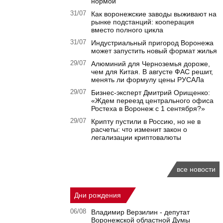
нормой
31/07
Как воронежские заводы выживают на
рынке подстанций: кооперация
вместо полного цикла
31/07
Индустриальный пригород Воронежа
может запустить новый формат жилья
29/07
Алюминий для Черноземья дороже,
чем для Китая. В августе ФАС решит,
менять ли формулу цены РУСАЛа
29/07
Бизнес-эксперт Дмитрий Орищенко:
«Ждем переезд центрального офиса
Ростеха в Воронеж с 1 сентября?»
29/07
Крипту пустили в Россию, но не в
расчеты: что изменит закон о
легализации криптовалюты
все новости
Дни рождения
06/08
Владимир Верзилин - депутат
Воронежской областной Думы