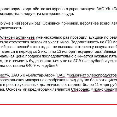
овлетворил ходатайство конкурсного управляющего
ЗАО УК «Б
изводства, следует из материалов суда.
 уже в четвертый раз. Основной причиной, вероятнее всего, я
долженность.
Алексей Ботвиньев
уже несколько раз проводил аукцион по реа
-за отсутствия заявок от участников. Задолженность на 870 мл
ий раз – весной этого года – не вызвала интереса у покупателе
гается в период со 2 июля по 13 ноября текущего года. Заявки
ачальная цена продажи последовательно снижается каждые пять 
ся, то стоимость будет снижаться уже на 37,9 тыс. рублей и уст
ива составила 640,9 млн рублей.
вест»
, ЗАО УК «Белстар-Агро»,
ОАО «Комбинат хлебопродуктов
ооскольская макаронная фабрика»
и ряд других банкротящихс
 в реестр указанных должников, составляет более 11 млрд рубл
лей. Основными кредиторами являются
Сбербанк
, «
ТрансКредит