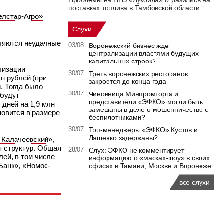
Проблемы на НПЗ «Лукойла» отразились на
поставках топлива в Тамбовской области
елстар-Агро»
Слухи
вляются неудачные
03/08
Воронежский бизнес ждет
централизации властями будущих
капитальных строек?
лизации
30/07
Треть воронежских ресторанов
н рублей (при
закроется до конца года
й. Тогда было
30/07
Чиновница Минпромторга и
 будут
представители «ЭФКО» могли быть
дней на 1,9 млн
замешаны в деле о мошенничестве с
ановится в размере
беспилотниками?
30/07
Топ-менеджеры «ЭФКО» Кустов и
Ляшенко задержаны?
 Калачеевский»
,
я структур. Общая
28/07
Слух: ЭФКО не комментирует
ей, в том числе
информацию о «масках-шоу» в своих
Банк
», «
Номос-
офисах в Тамани, Москве и Воронеже
все слухи