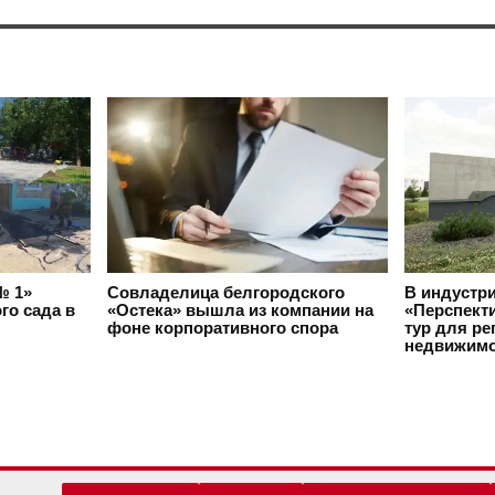
№ 1»
Совладелица белгородского
В индустр
го сада в
«Остека» вышла из компании на
«Перспект
фоне корпоративного спора
тур для ре
недвижимо