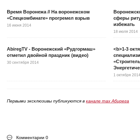
Время Воронежа // На воронежском
Воронежски
«Спецкомбинате» прогремел взрыв
сферы риту
избежать
16 июня 2014
18 июля 2014
AbiregTV - Воронежский «Рудгормаш»
<b>1-3 окт
отметил двойной праздник (видео)
специализ
«Строитель
30 сентября 2014
Энергетич
1 октября 201
Первыми эксклюзивы публикуются в
канале max Абирега
Комментарии 0