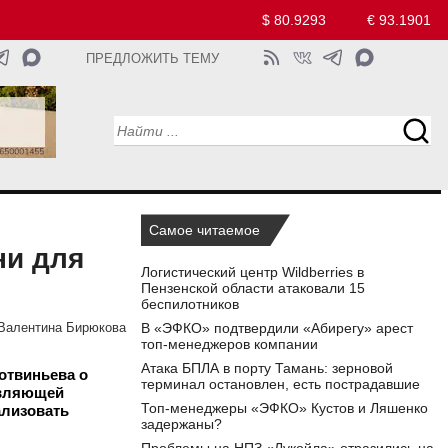
$ 80.9293
€ 93.1901
ПРЕДЛОЖИТЬ ТЕМУ
Самое читаемое
ни для
Логистический центр Wildberries в
Пензенской области атаковали 15
беспилотников
В «ЭФКО» подтвердили «Абирегу» арест
Валентина Бирюкова
топ-менеджеров компании
Атака БПЛА в порту Тамань: зерновой
отвиньева о
терминал остановлен, есть пострадавшие
авляющей
Топ-менеджеры «ЭФКО» Кустов и Ляшенко
ализовать
задержаны?