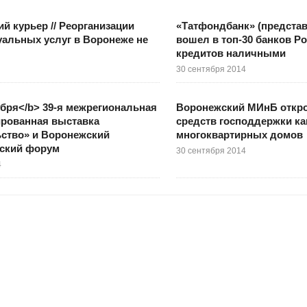
й курьер // Реорганизации
«Татфондбанк» (представ
альных услуг в Воронеже не
вошел в топ-30 банков Р
кредитов наличными
30 сентября 2014
ября</b> 39-я межрегиональная
Воронежский МИнБ откро
ированная выставка
средств господдержки к
ство» и Воронежский
многоквартирных домов
еский форум
30 сентября 2014
4