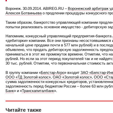
Воронеж. 30.09.2014. ABIREG.RU –
Воронежский арбитраж
уд
Алексея Ботвиньева
о продлении процедуры конкурсного про
Таким образом, банкротство управляющей компании продлено
попытки реализовать основное имущество - дебиторскую за
Напомним, конкурсный управляющий предприятия-банкрота
«дебиторки» компании. Все они признаны несостоявшимися из
начальной цене продажи почти в 577 млн рублей) и в последн
объявлено, что продать дебиторскую задолженность предпола
приниматься в этот же промежуток времени. Отметим, что н
рублей. Но если за этот период покупателей так и не найдет
30 тыс. рублей. Отметим, что первоначальная стоимость акт
В группу компании «
Белстар-Агро
» входит
ЗАО «Белстар-Ин
ООО «ТД Золотой колос»
,
ОАО «Золотой колос»
,
ООО «Стар
сумма задолженности конкурсных кредиторов, установленная
задолженность перед бюджетом России – более 63 млн руб
Банк
» и «
Транскапиталбанк
».
Читайте также