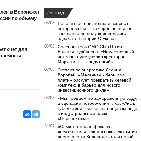
лен в Воронеже)
Лонгрид
оссии по объему
05/08
Непонятное обвинение и вопрос о
потерпевшем — как прошло первое
заседание по делу воронежского
адвоката Виктории Стуковой
03/08
Сооснователь CMO Club Russia
ет счет для
Евгения Чурбанова: «Искусственный
апремонта
интеллект уже уволил креаторов.
Маркетинг — следующий»
03/08
Эксперт по энергетике Леонид
Воробей: «Механизм «бери или
плати» рискует превратить сетевой
комплекс в барьер для нового
инвестиционного цикла»
03/08
«Мы продаем не замороженную воду,
а сценарий потребления»: как «Айс в
кубе» строит бизнес на пищевом льде
в индустриальном парке
«Перспектива»
31/07
«Самая тяжелая фаза за
десятилетие»: как массовые закрытия
ресторанов в Воронеже стали новой