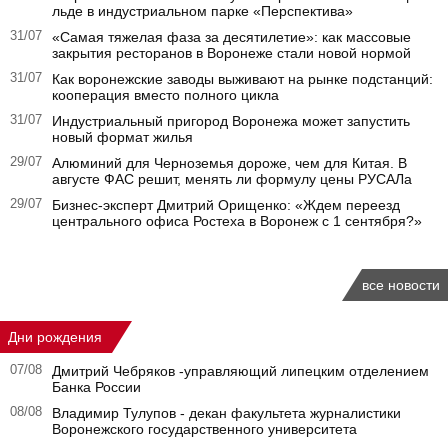
льде в индустриальном парке «Перспектива»
31/07
«Самая тяжелая фаза за десятилетие»: как массовые
закрытия ресторанов в Воронеже стали новой нормой
31/07
Как воронежские заводы выживают на рынке подстанций:
кооперация вместо полного цикла
31/07
Индустриальный пригород Воронежа может запустить
новый формат жилья
29/07
Алюминий для Черноземья дороже, чем для Китая. В
августе ФАС решит, менять ли формулу цены РУСАЛа
29/07
Бизнес-эксперт Дмитрий Орищенко: «Ждем переезд
центрального офиса Ростеха в Воронеж с 1 сентября?»
все новости
Дни рождения
07/08
Дмитрий Чебряков -управляющий липецким отделением
Банка России
08/08
Владимир Тулупов - декан факультета журналистики
Воронежского государственного университета