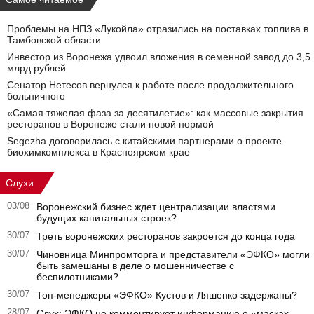
Проблемы на НПЗ «Лукойла» отразились на поставках топлива в
Тамбовской области
Инвестор из Воронежа удвоил вложения в семенной завод до 3,5
млрд рублей
Сенатор Нетесов вернулся к работе после продолжительного
больничного
«Самая тяжелая фаза за десятилетие»: как массовые закрытия
ресторанов в Воронеже стали новой нормой
Segezha договорилась с китайскими партнерами о проекте
биохимкомплекса в Красноярском крае
Слухи
03/08
Воронежский бизнес ждет централизации властями
будущих капитальных строек?
30/07
Треть воронежских ресторанов закроется до конца года
30/07
Чиновница Минпромторга и представители «ЭФКО» могли
быть замешаны в деле о мошенничестве с
беспилотниками?
30/07
Топ-менеджеры «ЭФКО» Кустов и Ляшенко задержаны?
28/07
Слух: ЭФКО не комментирует информацию о «масках-