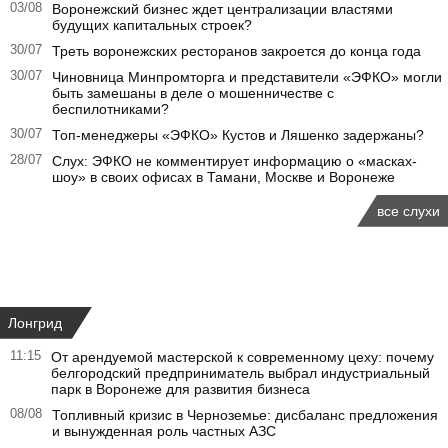
03/08
Воронежский бизнес ждет централизации властями
будущих капитальных строек?
30/07
Треть воронежских ресторанов закроется до конца года
30/07
Чиновница Минпромторга и представители «ЭФКО» могли
быть замешаны в деле о мошенничестве с
беспилотниками?
30/07
Топ-менеджеры «ЭФКО» Кустов и Ляшенко задержаны?
28/07
Слух: ЭФКО не комментирует информацию о «масках-
шоу» в своих офисах в Тамани, Москве и Воронеже
все слухи
Лонгрид
11:15
От арендуемой мастерской к современному цеху: почему
белгородский предприниматель выбрал индустриальный
парк в Воронеже для развития бизнеса
08/08
Топливный кризис в Черноземье: дисбаланс предложения
и вынужденная роль частных АЗС