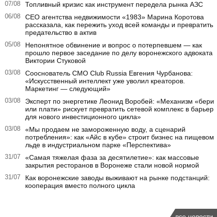
07/08
Топливный кризис как инструмент передела рынка АЗС
06/08
CEO агентства недвижимости «1983» Марина Коротова
рассказала, как пережить уход всей команды и превратить
предательство в актив
05/08
Непонятное обвинение и вопрос о потерпевшем — как
прошло первое заседание по делу воронежского адвоката
Виктории Стуковой
03/08
Сооснователь CMO Club Russia Евгения Чурбанова:
«Искусственный интеллект уже уволил креаторов.
Маркетинг — следующий»
03/08
Эксперт по энергетике Леонид Воробей: «Механизм «бери
или плати» рискует превратить сетевой комплекс в барьер
для нового инвестиционного цикла»
03/08
«Мы продаем не замороженную воду, а сценарий
потребления»: как «Айс в кубе» строит бизнес на пищевом
льде в индустриальном парке «Перспектива»
31/07
«Самая тяжелая фаза за десятилетие»: как массовые
закрытия ресторанов в Воронеже стали новой нормой
31/07
Как воронежские заводы выживают на рынке подстанций:
кооперация вместо полного цикла
все новости