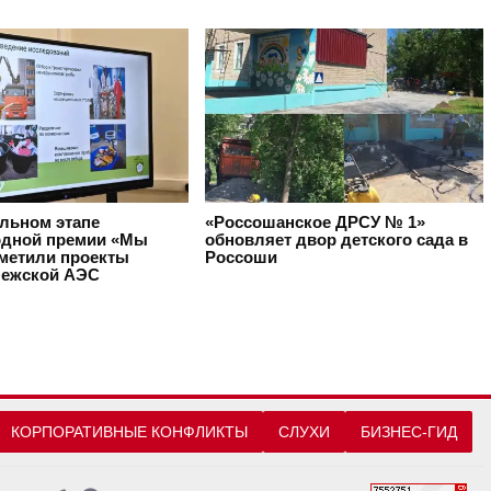
альном этапе
«Россошанское ДРСУ № 1»
дной премии «Мы
обновляет двор детского сада в
тметили проекты
Россоши
ежской АЭС
КОРПОРАТИВНЫЕ КОНФЛИКТЫ
СЛУХИ
БИЗНЕС-ГИД