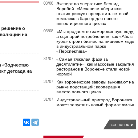
03/08
Эксперт по энергетике Леонид
Воробей: «Механизм «бери или
плати» рискует превратить сетевой
комплекс в барьер для нового
инвестиционного цикла»
 решение о
03/08
«Мы продаем не замороженную воду,
еволюции на
а сценарий потребления»: как «Айс в
кубе» строит бизнес на пищевом льде
в индустриальном парке
«Перспектива»
31/07
«Самая тяжелая фаза за
десятилетие»: как массовые закрытия
а «Зодчество
ресторанов в Воронеже стали новой
кт детсада на
нормой
31/07
Как воронежские заводы выживают на
рынке подстанций: кооперация
вместо полного цикла
31/07
Индустриальный пригород Воронежа
может запустить новый формат жилья
все новости