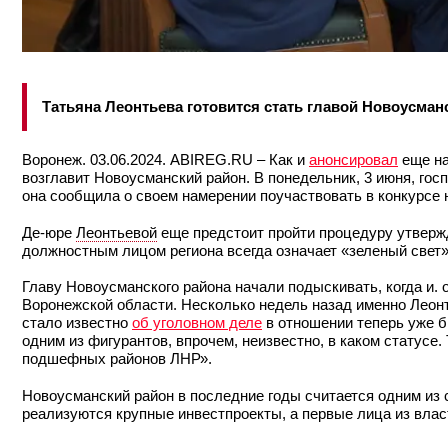
Татьяна Леонтьева готовится стать главой Новоусман
Воронеж. 03.06.2024. ABIREG.RU – Как и
анонсировал
еще на
возглавит Новоусманский район. В понедельник, 3 июня, го
она сообщила о своем намерении поучаствовать в конкурсе 
Де-юре
Леонтьевой
еще предстоит пройти процедуру утверж
должностным лицом региона всегда означает «зеленый свет»
Главу Новоусманского района начали подыскивать, когда и. 
Воронежской области. Несколько недель назад именно Леонт
стало известно
об уголовном деле
в отношении теперь уже 
одним из фигурантов, впрочем, неизвестно, в каком статусе
подшефных районов ЛНР».
Новоусманский район в последние годы считается одним из 
реализуются крупные инвестпроекты, а первые лица из вла