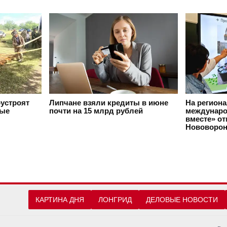
оустроят
Липчане взяли кредиты в июне
На регион
вые
почти на 15 млрд рублей
междунаро
вместе» о
Нововорон
КАРТИНА ДНЯ
ЛОНГРИД
ДЕЛОВЫЕ НОВОСТИ