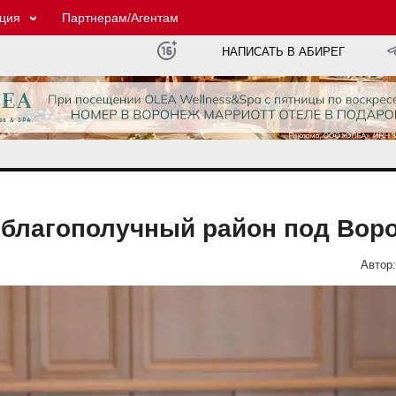
ция
Партнерам/Агентам
НАПИСАТЬ В АБИРЕГ
т благополучный район под Вор
Автор: