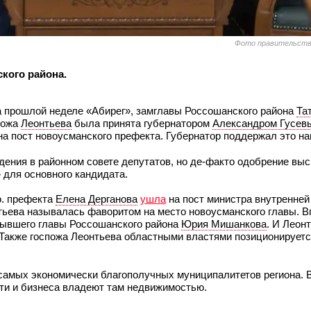
Фото правительств
ского района.
 прошлой неделе «Абирег», замглавы Россошанского района
Та
спожа
Леонтьева
была принята губернатором
Александром Гусев
на пост новоусманского префекта. Губернатор поддержал это на
дения в районном совете депутатов, но де-факто одобрение вы
 для основного кандидата.
о. префекта
Елена Дерганова
ушла
на пост министра внутренней
ьева называлась фаворитом на место новоусманского главы. Вп
бывшего главы Россошанского района
Юрия Мишанкова
. И Леон
. Также госпожа Леонтьева областными властями позиционируетс
самых экономически благополучных муниципалитетов региона. В
сти и бизнеса владеют там недвижимостью.