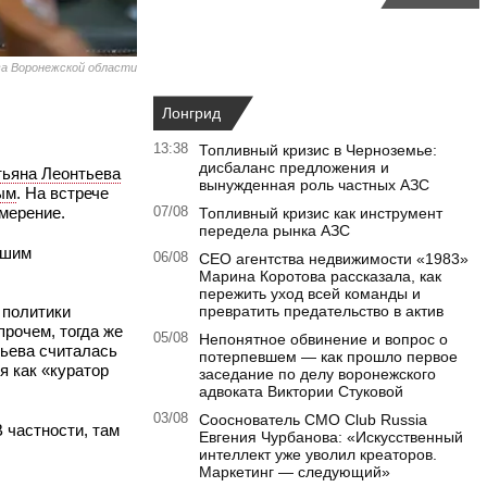
а Воронежской области
Лонгрид
13:38
Топливный кризис в Черноземье:
дисбаланс предложения и
тьяна Леонтьева
вынужденная роль частных АЗС
ым
. На встрече
мерение.
07/08
Топливный кризис как инструмент
передела рынка АЗС
сшим
06/08
CEO агентства недвижимости «1983»
Марина Коротова рассказала, как
пережить уход всей команды и
 политики
превратить предательство в актив
рочем, тогда же
05/08
Непонятное обвинение и вопрос о
тьева считалась
потерпевшем — как прошло первое
я как «куратор
заседание по делу воронежского
адвоката Виктории Стуковой
03/08
Сооснователь CMO Club Russia
 частности, там
Евгения Чурбанова: «Искусственный
интеллект уже уволил креаторов.
Маркетинг — следующий»