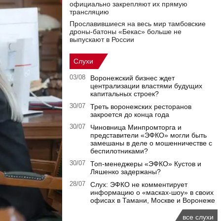
официально закрепляют их прямую
трансляцию
Прославившиеся на весь мир тамбовские
дроны-батоны «Бекас» больше не
выпускают в России
Слухи
03/08
Воронежский бизнес ждет
централизации властями будущих
капитальных строек?
30/07
Треть воронежских ресторанов
закроется до конца года
30/07
Чиновница Минпромторга и
представители «ЭФКО» могли быть
замешаны в деле о мошенничестве с
беспилотниками?
30/07
Топ-менеджеры «ЭФКО» Кустов и
Ляшенко задержаны?
28/07
Слух: ЭФКО не комментирует
информацию о «масках-шоу» в своих
офисах в Тамани, Москве и Воронеже
все слухи