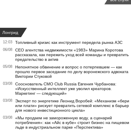
Лонгрид
12:03
Топливный кризис как инструмент передела рынка АЗС
06/08
CEO агентства недвижимости «1983» Марина Коротова
рассказала, как пережить уход всей команды и превратить
предательство в актив
05/08
Непонятное обвинение и вопрос о потерпевшем — как
прошло первое заседание по делу воронежского адвоката
Виктории Стуковой
03/08
Сооснователь CMO Club Russia Евгения Чурбанова:
«Искусственный интеллект уже уволил креаторов.
Маркетинг — следующий»
03/08
Эксперт по энергетике Леонид Воробей: «Механизм «бери
или плати» рискует превратить сетевой комплекс в барьер
для нового инвестиционного цикла»
03/08
«Мы продаем не замороженную воду, а сценарий
потребления»: как «Айс в кубе» строит бизнес на пищевом
льде в индустриальном парке «Перспектива»