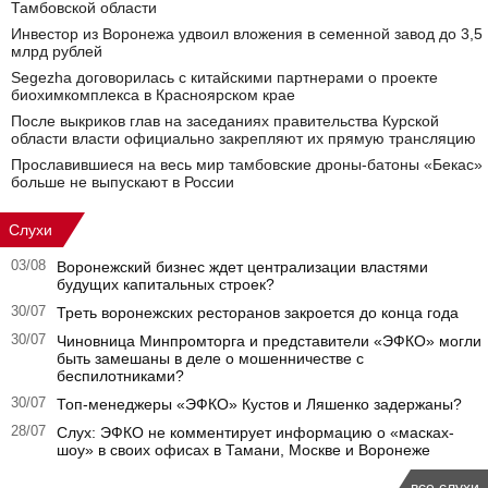
Тамбовской области
Инвестор из Воронежа удвоил вложения в семенной завод до 3,5
млрд рублей
Segezha договорилась с китайскими партнерами о проекте
биохимкомплекса в Красноярском крае
После выкриков глав на заседаниях правительства Курской
области власти официально закрепляют их прямую трансляцию
Прославившиеся на весь мир тамбовские дроны-батоны «Бекас»
больше не выпускают в России
Слухи
03/08
Воронежский бизнес ждет централизации властями
будущих капитальных строек?
30/07
Треть воронежских ресторанов закроется до конца года
30/07
Чиновница Минпромторга и представители «ЭФКО» могли
быть замешаны в деле о мошенничестве с
беспилотниками?
30/07
Топ-менеджеры «ЭФКО» Кустов и Ляшенко задержаны?
28/07
Слух: ЭФКО не комментирует информацию о «масках-
шоу» в своих офисах в Тамани, Москве и Воронеже
все слухи