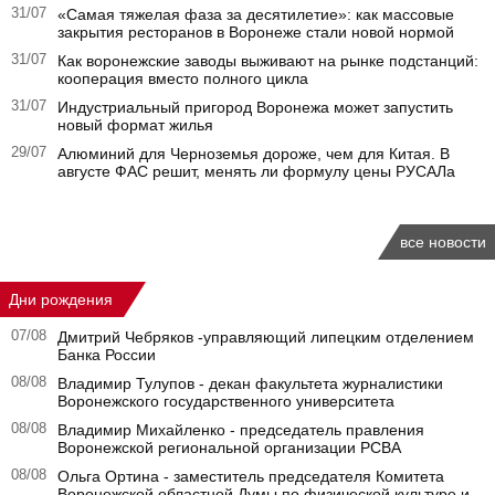
31/07
«Самая тяжелая фаза за десятилетие»: как массовые
закрытия ресторанов в Воронеже стали новой нормой
31/07
Как воронежские заводы выживают на рынке подстанций:
кооперация вместо полного цикла
31/07
Индустриальный пригород Воронежа может запустить
новый формат жилья
29/07
Алюминий для Черноземья дороже, чем для Китая. В
августе ФАС решит, менять ли формулу цены РУСАЛа
все новости
Дни рождения
07/08
Дмитрий Чебряков -управляющий липецким отделением
Банка России
08/08
Владимир Тулупов - декан факультета журналистики
Воронежского государственного университета
08/08
Владимир Михайленко - председатель правления
Воронежской региональной организации РСВА
08/08
Ольга Ортина - заместитель председателя Комитета
Воронежской областной Думы по физической культуре и