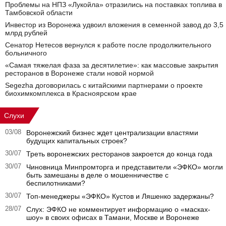
Проблемы на НПЗ «Лукойла» отразились на поставках топлива в
Тамбовской области
Инвестор из Воронежа удвоил вложения в семенной завод до 3,5
млрд рублей
Сенатор Нетесов вернулся к работе после продолжительного
больничного
«Самая тяжелая фаза за десятилетие»: как массовые закрытия
ресторанов в Воронеже стали новой нормой
Segezha договорилась с китайскими партнерами о проекте
биохимкомплекса в Красноярском крае
Слухи
03/08
Воронежский бизнес ждет централизации властями
будущих капитальных строек?
30/07
Треть воронежских ресторанов закроется до конца года
30/07
Чиновница Минпромторга и представители «ЭФКО» могли
быть замешаны в деле о мошенничестве с
беспилотниками?
30/07
Топ-менеджеры «ЭФКО» Кустов и Ляшенко задержаны?
28/07
Слух: ЭФКО не комментирует информацию о «масках-
шоу» в своих офисах в Тамани, Москве и Воронеже