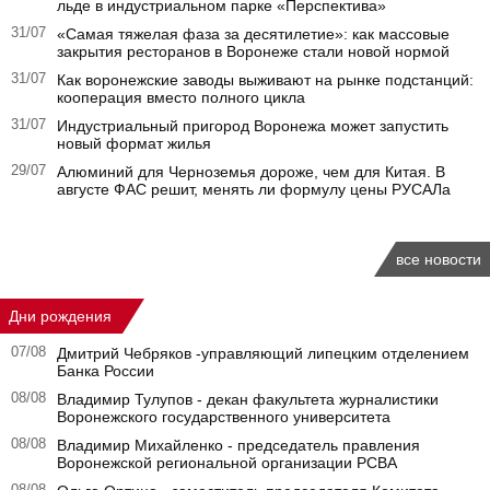
льде в индустриальном парке «Перспектива»
31/07
«Самая тяжелая фаза за десятилетие»: как массовые
закрытия ресторанов в Воронеже стали новой нормой
31/07
Как воронежские заводы выживают на рынке подстанций:
кооперация вместо полного цикла
31/07
Индустриальный пригород Воронежа может запустить
новый формат жилья
29/07
Алюминий для Черноземья дороже, чем для Китая. В
августе ФАС решит, менять ли формулу цены РУСАЛа
все новости
Дни рождения
07/08
Дмитрий Чебряков -управляющий липецким отделением
Банка России
08/08
Владимир Тулупов - декан факультета журналистики
Воронежского государственного университета
08/08
Владимир Михайленко - председатель правления
Воронежской региональной организации РСВА