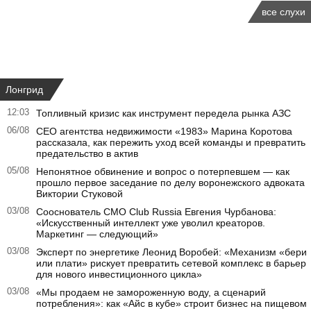
все слухи
Лонгрид
12:03
Топливный кризис как инструмент передела рынка АЗС
06/08
CEO агентства недвижимости «1983» Марина Коротова
рассказала, как пережить уход всей команды и превратить
предательство в актив
05/08
Непонятное обвинение и вопрос о потерпевшем — как
прошло первое заседание по делу воронежского адвоката
Виктории Стуковой
03/08
Сооснователь CMO Club Russia Евгения Чурбанова:
«Искусственный интеллект уже уволил креаторов.
Маркетинг — следующий»
03/08
Эксперт по энергетике Леонид Воробей: «Механизм «бери
или плати» рискует превратить сетевой комплекс в барьер
для нового инвестиционного цикла»
03/08
«Мы продаем не замороженную воду, а сценарий
потребления»: как «Айс в кубе» строит бизнес на пищевом