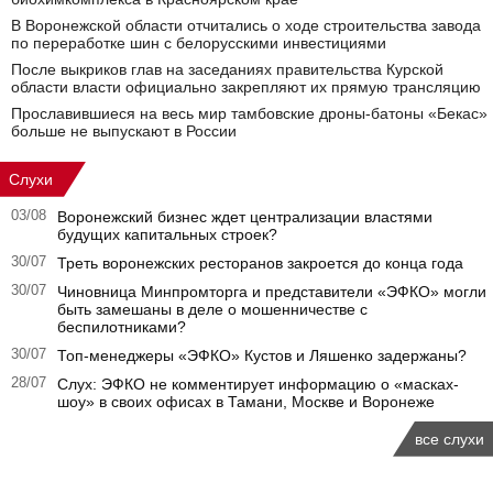
В Воронежской области отчитались о ходе строительства завода
по переработке шин с белорусскими инвестициями
После выкриков глав на заседаниях правительства Курской
области власти официально закрепляют их прямую трансляцию
Прославившиеся на весь мир тамбовские дроны-батоны «Бекас»
больше не выпускают в России
Слухи
03/08
Воронежский бизнес ждет централизации властями
будущих капитальных строек?
30/07
Треть воронежских ресторанов закроется до конца года
30/07
Чиновница Минпромторга и представители «ЭФКО» могли
быть замешаны в деле о мошенничестве с
беспилотниками?
30/07
Топ-менеджеры «ЭФКО» Кустов и Ляшенко задержаны?
28/07
Слух: ЭФКО не комментирует информацию о «масках-
шоу» в своих офисах в Тамани, Москве и Воронеже
все слухи