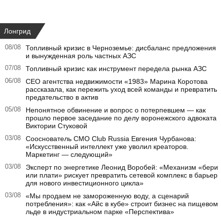
Лонгрид
08/08
Топливный кризис в Черноземье: дисбаланс предложения
и вынужденная роль частных АЗС
07/08
Топливный кризис как инструмент передела рынка АЗС
06/08
CEO агентства недвижимости «1983» Марина Коротова
рассказала, как пережить уход всей команды и превратить
предательство в актив
05/08
Непонятное обвинение и вопрос о потерпевшем — как
прошло первое заседание по делу воронежского адвоката
Виктории Стуковой
03/08
Сооснователь CMO Club Russia Евгения Чурбанова:
«Искусственный интеллект уже уволил креаторов.
Маркетинг — следующий»
03/08
Эксперт по энергетике Леонид Воробей: «Механизм «бери
или плати» рискует превратить сетевой комплекс в барьер
для нового инвестиционного цикла»
03/08
«Мы продаем не замороженную воду, а сценарий
потребления»: как «Айс в кубе» строит бизнес на пищевом
льде в индустриальном парке «Перспектива»