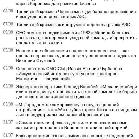
парк в Воронеже для развития бизнеса
08/08
Топливный кризис в Черноземье: дисбаланс предложения
и вынужденная роль частных АЗС
07/08
Топливный кризис как инструмент передела рынка АЗС
06/08
CEO агентства недвижимости «1983» Марина Коротова
рассказала, как пережить уход всей команды и превратить
предательство в актив
05/08
Непонятное обвинение и вопрос о потерпевшем — как
прошло первое заседание по делу воронежского адвоката
Виктории Стуковой
03/08
Сооснователь CMO Club Russia Евгения Чурбанова:
«Искусственный интеллект уже уволил креаторов.
Маркетинг — следующий»
03/08
Эксперт по энергетике Леонид Воробей: «Механизм «бери
или плати» рискует превратить сетевой комплекс в барьер
для нового инвестиционного цикла»
03/08
«Мы продаем не замороженную воду, а сценарий
потребления»: как «Айс в кубе» строит бизнес на пищевом
льде в индустриальном парке «Перспектива»
31/07
«Самая тяжелая фаза за десятилетие»: как массовые
закрытия ресторанов в Воронеже стали новой нормой
31/07
Как воронежские заводы выживают на рынке подстанций: