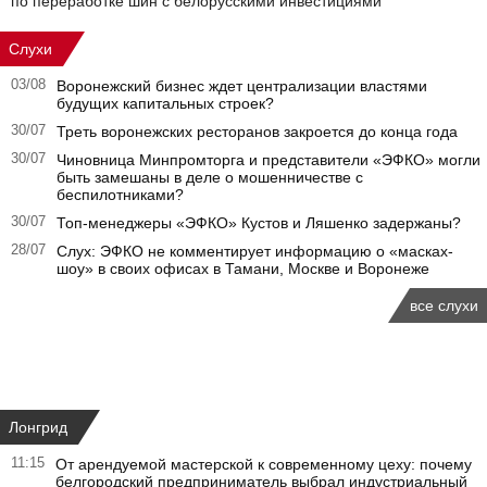
по переработке шин с белорусскими инвестициями
Слухи
03/08
Воронежский бизнес ждет централизации властями
будущих капитальных строек?
30/07
Треть воронежских ресторанов закроется до конца года
30/07
Чиновница Минпромторга и представители «ЭФКО» могли
быть замешаны в деле о мошенничестве с
беспилотниками?
30/07
Топ-менеджеры «ЭФКО» Кустов и Ляшенко задержаны?
28/07
Слух: ЭФКО не комментирует информацию о «масках-
шоу» в своих офисах в Тамани, Москве и Воронеже
все слухи
Лонгрид
11:15
От арендуемой мастерской к современному цеху: почему
белгородский предприниматель выбрал индустриальный