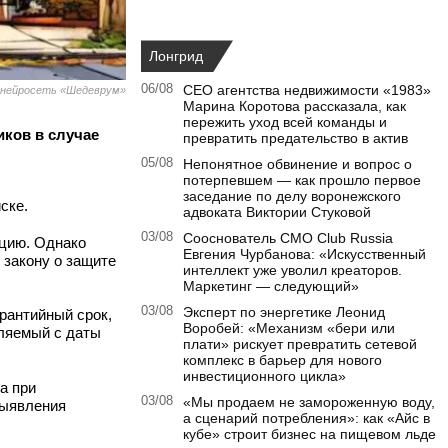
Лонгрид
06/08
CEO агентства недвижимости «1983»
 нейросеть «Шедеврум»
Марина Коротова рассказала, как
пережить уход всей команды и
ков в случае
превратить предательство в актив
05/08
Непонятное обвинение и вопрос о
потерпевшем — как прошло первое
заседание по делу воронежского
ске.
адвоката Виктории Стуковой
03/08
Сооснователь CMO Club Russia
яцию. Однако
Евгения Чурбанова: «Искусственный
 закону о защите
интеллект уже уволил креаторов.
Маркетинг — следующий»
03/08
Эксперт по энергетике Леонид
рантийный срок,
Воробей: «Механизм «бери или
сляемый с даты
плати» рискует превратить сетевой
комплекс в барьер для нового
инвестиционного цикла»
а при
03/08
«Мы продаем не замороженную воду,
выявления
а сценарий потребления»: как «Айс в
кубе» строит бизнес на пищевом льде