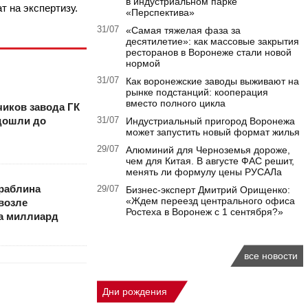
в индустриальном парке
т на экспертизу.
«Перспектива»
31/07
«Самая тяжелая фаза за
десятилетие»: как массовые закрытия
ресторанов в Воронеже стали новой
нормой
31/07
Как воронежские заводы выживают на
рынке подстанций: кооперация
вместо полного цикла
иков завода ГК
дошли до
31/07
Индустриальный пригород Воронежа
может запустить новый формат жилья
29/07
Алюминий для Черноземья дороже,
чем для Китая. В августе ФАС решит,
менять ли формулу цены РУСАЛа
раблина
29/07
Бизнес-эксперт Дмитрий Орищенко:
«Ждем переезд центрального офиса
возле
Ростеха в Воронеж с 1 сентября?»
а миллиард
все новости
Дни рождения