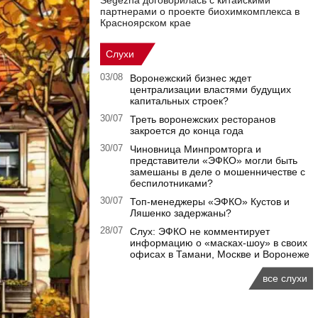
Segezha договорилась с китайскими
партнерами о проекте биохимкомплекса в
Красноярском крае
Слухи
03/08
Воронежский бизнес ждет
централизации властями будущих
капитальных строек?
30/07
Треть воронежских ресторанов
закроется до конца года
30/07
Чиновница Минпромторга и
представители «ЭФКО» могли быть
замешаны в деле о мошенничестве с
беспилотниками?
30/07
Топ-менеджеры «ЭФКО» Кустов и
Ляшенко задержаны?
28/07
Слух: ЭФКО не комментирует
информацию о «масках-шоу» в своих
офисах в Тамани, Москве и Воронеже
все слухи