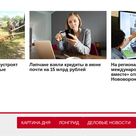
оустроят
Липчане взяли кредиты в июне
На регион
вые
почти на 15 млрд рублей
междунаро
вместе» о
Нововорон
КАРТИНА ДНЯ
ЛОНГРИД
ДЕЛОВЫЕ НОВОСТИ