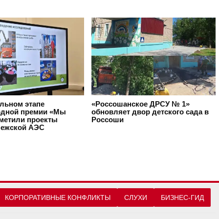
альном этапе
«Россошанское ДРСУ № 1»
дной премии «Мы
обновляет двор детского сада в
тметили проекты
Россоши
ежской АЭС
КОРПОРАТИВНЫЕ КОНФЛИКТЫ
СЛУХИ
БИЗНЕС-ГИД