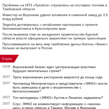
Проблемы на НПЗ «Лукойла» отразились на поставках топлива в
Тамбовской области
Инвестор из Воронежа удвоил вложения в семенной завод до 3,5
млрд рублей
Segezha договорилась с китайскими партнерами о проекте
биохимкомплекса в Красноярском крае
После выкриков глав на заседаниях правительства Курской
области власти официально закрепляют их прямую трансляцию
Прославившиеся на весь мир тамбовские дроны-батоны «Бекас»
больше не выпускают в России
Слухи
03/08
Воронежский бизнес ждет централизации властями
будущих капитальных строек?
30/07
Треть воронежских ресторанов закроется до конца года
30/07
Чиновница Минпромторга и представители «ЭФКО» могли
быть замешаны в деле о мошенничестве с
беспилотниками?
30/07
Топ-менеджеры «ЭФКО» Кустов и Ляшенко задержаны?
28/07
Слух: ЭФКО не комментирует информацию о «масках-
шоу» в своих офисах в Тамани, Москве и Воронеже