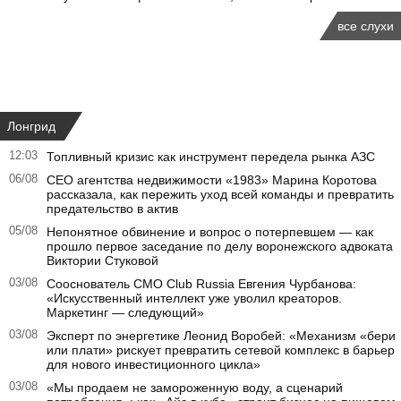
все слухи
Лонгрид
12:03
Топливный кризис как инструмент передела рынка АЗС
06/08
CEO агентства недвижимости «1983» Марина Коротова
рассказала, как пережить уход всей команды и превратить
предательство в актив
05/08
Непонятное обвинение и вопрос о потерпевшем — как
прошло первое заседание по делу воронежского адвоката
Виктории Стуковой
03/08
Сооснователь CMO Club Russia Евгения Чурбанова:
«Искусственный интеллект уже уволил креаторов.
Маркетинг — следующий»
03/08
Эксперт по энергетике Леонид Воробей: «Механизм «бери
или плати» рискует превратить сетевой комплекс в барьер
для нового инвестиционного цикла»
03/08
«Мы продаем не замороженную воду, а сценарий