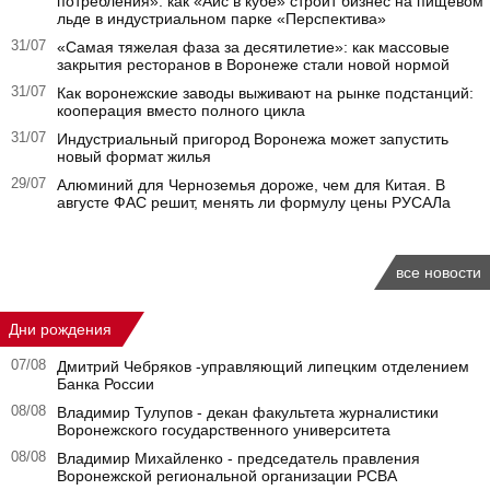
потребления»: как «Айс в кубе» строит бизнес на пищевом
льде в индустриальном парке «Перспектива»
31/07
«Самая тяжелая фаза за десятилетие»: как массовые
закрытия ресторанов в Воронеже стали новой нормой
31/07
Как воронежские заводы выживают на рынке подстанций:
кооперация вместо полного цикла
31/07
Индустриальный пригород Воронежа может запустить
новый формат жилья
29/07
Алюминий для Черноземья дороже, чем для Китая. В
августе ФАС решит, менять ли формулу цены РУСАЛа
все новости
Дни рождения
07/08
Дмитрий Чебряков -управляющий липецким отделением
Банка России
08/08
Владимир Тулупов - декан факультета журналистики
Воронежского государственного университета
08/08
Владимир Михайленко - председатель правления
Воронежской региональной организации РСВА