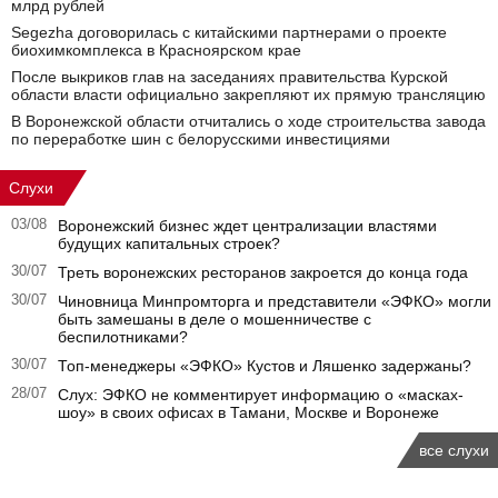
млрд рублей
Segezha договорилась с китайскими партнерами о проекте
биохимкомплекса в Красноярском крае
После выкриков глав на заседаниях правительства Курской
области власти официально закрепляют их прямую трансляцию
В Воронежской области отчитались о ходе строительства завода
по переработке шин с белорусскими инвестициями
Слухи
03/08
Воронежский бизнес ждет централизации властями
будущих капитальных строек?
30/07
Треть воронежских ресторанов закроется до конца года
30/07
Чиновница Минпромторга и представители «ЭФКО» могли
быть замешаны в деле о мошенничестве с
беспилотниками?
30/07
Топ-менеджеры «ЭФКО» Кустов и Ляшенко задержаны?
28/07
Слух: ЭФКО не комментирует информацию о «масках-
шоу» в своих офисах в Тамани, Москве и Воронеже
все слухи