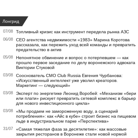
Лонгрид
07/08
Топливный кризис как инструмент передела рынка АЗС
06/08
CEO агентства недвижимости «1983» Марина Коротова
рассказала, как пережить уход всей команды и превратить
предательство в актив
05/08
Непонятное обвинение и вопрос о потерпевшем — как
прошло первое заседание по делу воронежского адвоката
Виктории Стуковой
03/08
Сооснователь CMO Club Russia Евгения Чурбанова:
«Искусственный интеллект уже уволил креаторов.
Маркетинг — следующий»
03/08
Эксперт по энергетике Леонид Воробей: «Механизм «бери
или плати» рискует превратить сетевой комплекс в барьер
для нового инвестиционного цикла»
03/08
«Мы продаем не замороженную воду, а сценарий
потребления»: как «Айс в кубе» строит бизнес на пищевом
льде в индустриальном парке «Перспектива»
31/07
«Самая тяжелая фаза за десятилетие»: как массовые
закрытия ресторанов в Воронеже стали новой нормой