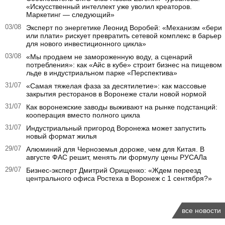
«Искусственный интеллект уже уволил креаторов.
Маркетинг — следующий»
03/08
Эксперт по энергетике Леонид Воробей: «Механизм «бери
или плати» рискует превратить сетевой комплекс в барьер
для нового инвестиционного цикла»
03/08
«Мы продаем не замороженную воду, а сценарий
потребления»: как «Айс в кубе» строит бизнес на пищевом
льде в индустриальном парке «Перспектива»
31/07
«Самая тяжелая фаза за десятилетие»: как массовые
закрытия ресторанов в Воронеже стали новой нормой
31/07
Как воронежские заводы выживают на рынке подстанций:
кооперация вместо полного цикла
31/07
Индустриальный пригород Воронежа может запустить
новый формат жилья
29/07
Алюминий для Черноземья дороже, чем для Китая. В
августе ФАС решит, менять ли формулу цены РУСАЛа
29/07
Бизнес-эксперт Дмитрий Орищенко: «Ждем переезд
центрального офиса Ростеха в Воронеж с 1 сентября?»
все новости