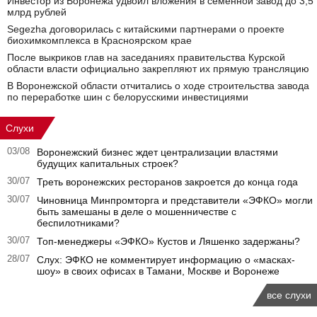
Инвестор из Воронежа удвоил вложения в семенной завод до 3,5
млрд рублей
Segezha договорилась с китайскими партнерами о проекте
биохимкомплекса в Красноярском крае
После выкриков глав на заседаниях правительства Курской
области власти официально закрепляют их прямую трансляцию
В Воронежской области отчитались о ходе строительства завода
по переработке шин с белорусскими инвестициями
Слухи
03/08
Воронежский бизнес ждет централизации властями
будущих капитальных строек?
30/07
Треть воронежских ресторанов закроется до конца года
30/07
Чиновница Минпромторга и представители «ЭФКО» могли
быть замешаны в деле о мошенничестве с
беспилотниками?
30/07
Топ-менеджеры «ЭФКО» Кустов и Ляшенко задержаны?
28/07
Слух: ЭФКО не комментирует информацию о «масках-
шоу» в своих офисах в Тамани, Москве и Воронеже
все слухи