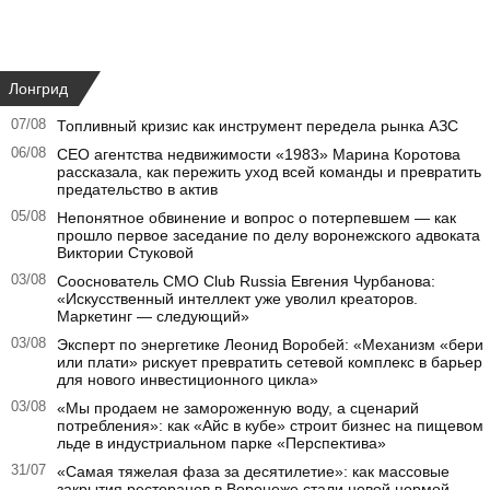
Лонгрид
07/08
Топливный кризис как инструмент передела рынка АЗС
06/08
CEO агентства недвижимости «1983» Марина Коротова
рассказала, как пережить уход всей команды и превратить
предательство в актив
05/08
Непонятное обвинение и вопрос о потерпевшем — как
прошло первое заседание по делу воронежского адвоката
Виктории Стуковой
03/08
Сооснователь CMO Club Russia Евгения Чурбанова:
«Искусственный интеллект уже уволил креаторов.
Маркетинг — следующий»
03/08
Эксперт по энергетике Леонид Воробей: «Механизм «бери
или плати» рискует превратить сетевой комплекс в барьер
для нового инвестиционного цикла»
03/08
«Мы продаем не замороженную воду, а сценарий
потребления»: как «Айс в кубе» строит бизнес на пищевом
льде в индустриальном парке «Перспектива»
31/07
«Самая тяжелая фаза за десятилетие»: как массовые
закрытия ресторанов в Воронеже стали новой нормой