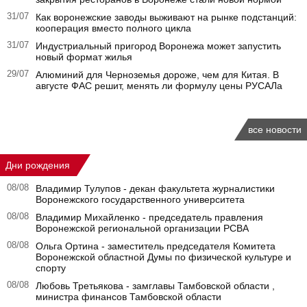
31/07
Как воронежские заводы выживают на рынке подстанций:
кооперация вместо полного цикла
31/07
Индустриальный пригород Воронежа может запустить
новый формат жилья
29/07
Алюминий для Черноземья дороже, чем для Китая. В
августе ФАС решит, менять ли формулу цены РУСАЛа
все новости
Дни рождения
08/08
Владимир Тулупов - декан факультета журналистики
Воронежского государственного университета
08/08
Владимир Михайленко - председатель правления
Воронежской региональной организации РСВА
08/08
Ольга Ортина - заместитель председателя Комитета
Воронежской областной Думы по физической культуре и
спорту
08/08
Любовь Третьякова - замглавы Тамбовской области ,
министра финансов Тамбовской области