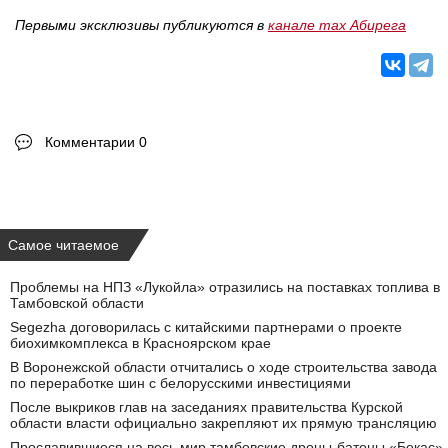
Первыми эксклюзивы публикуются в
канале max Абирега
Комментарии 0
Самое читаемое
Проблемы на НПЗ «Лукойла» отразились на поставках топлива в
Тамбовской области
Segezha договорилась с китайскими партнерами о проекте
биохимкомплекса в Красноярском крае
В Воронежской области отчитались о ходе строительства завода
по переработке шин с белорусскими инвестициями
После выкриков глав на заседаниях правительства Курской
области власти официально закрепляют их прямую трансляцию
Прославившиеся на весь мир тамбовские дроны-батоны «Бекас»