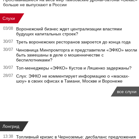
больше не выпускают в России
Слухи
03/08
Воронежский бизнес ждет централизации властями
будущих капитальных строек?
30/07
Треть воронежских ресторанов закроется до конца года
30/07
Чиновница Минпромторга и представители «ЭФКО» могли
быть замешаны в деле о мошенничестве с
беспилотниками?
30/07
Топ-менеджеры «ЭФКО» Кустов и Ляшенко задержаны?
28/07
Слух: ЭФКО не комментирует информацию о «масках-
шоу» в своих офисах в Тамани, Москве и Воронеже
все слухи
Лонгрид
13:38
Топливный кризис в Черноземье: дисбаланс предложения