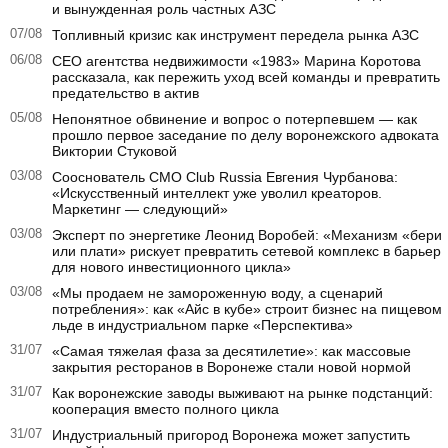
и вынужденная роль частных АЗС
07/08
Топливный кризис как инструмент передела рынка АЗС
06/08
CEO агентства недвижимости «1983» Марина Коротова
рассказала, как пережить уход всей команды и превратить
предательство в актив
05/08
Непонятное обвинение и вопрос о потерпевшем — как
прошло первое заседание по делу воронежского адвоката
Виктории Стуковой
03/08
Сооснователь CMO Club Russia Евгения Чурбанова:
«Искусственный интеллект уже уволил креаторов.
Маркетинг — следующий»
03/08
Эксперт по энергетике Леонид Воробей: «Механизм «бери
или плати» рискует превратить сетевой комплекс в барьер
для нового инвестиционного цикла»
03/08
«Мы продаем не замороженную воду, а сценарий
потребления»: как «Айс в кубе» строит бизнес на пищевом
льде в индустриальном парке «Перспектива»
31/07
«Самая тяжелая фаза за десятилетие»: как массовые
закрытия ресторанов в Воронеже стали новой нормой
31/07
Как воронежские заводы выживают на рынке подстанций:
кооперация вместо полного цикла
31/07
Индустриальный пригород Воронежа может запустить