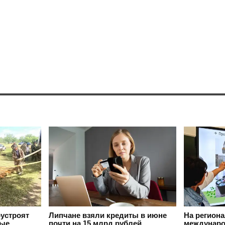
оустроят
Липчане взяли кредиты в июне
На регион
вые
почти на 15 млрд рублей
междунаро