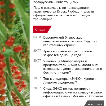
белорусскими инвестициями
После выкриков глав на заседаниях
правительства Курской области власти
официально закрепляют их прямую
трансляцию
Слухи
03/08
Воронежский бизнес ждет
централизации властями будущих
капитальных строек?
30/07
Треть воронежских ресторанов
закроется до конца года
30/07
Чиновница Минпромторга и
представители «ЭФКО» могли быть
замешаны в деле о мошенничестве с
беспилотниками?
30/07
Топ-менеджеры «ЭФКО» Кустов и
Ляшенко задержаны?
28/07
Слух: ЭФКО не комментирует
информацию о «масках-шоу» в своих
офисах в Тамани, Москве и Воронеже
все слухи