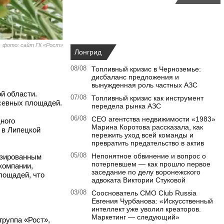
фото: сайт ГК «Рост»
Лонгрид
08/08
Топливный кризис в Черноземье:
дисбаланс предложения и
вынужденная роль частных АЗС
й области.
07/08
Топливный кризис как инструмент
осевных площадей.
передела рынка АЗС
06/08
CEO агентства недвижимости «1983»
ного
Марина Коротова рассказала, как
 в Липецкой
пережить уход всей команды и
превратить предательство в актив
05/08
Непонятное обвинение и вопрос о
изированным
потерпевшем — как прошло первое
компании,
заседание по делу воронежского
лощадей, что
адвоката Виктории Стуковой
03/08
Сооснователь CMO Club Russia
Евгения Чурбанова: «Искусственный
интеллект уже уволил креаторов.
Маркетинг — следующий»
группа «
Рост
»,