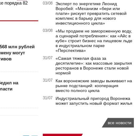
ке порядка 82
03/08
Эксперт по энергетике Леонид
Воробей: «Механизм «бери или
плати» рискует превратить сетевой
комплекс в барьер для нового
инвестиционного цикла»
03/08
«Мы продаем не замороженную воду,
а сценарий потребления»: как «Айс в
кубе» строит бизнес на пищевом льде
в индустриальном парке
568 млн рублей
«Перспектива»
мену могут
31/07
«Самая тяжелая фаза за
тивов
десятилетие»: как массовые закрытия
ресторанов в Воронеже стали новой
нормой
31/07
Как воронежские заводы выживают на
бедил на
рынке подстанций: кооперация
ласти
вместо полного цикла
31/07
Индустриальный пригород Воронежа
может запустить новый формат жилья
все новости