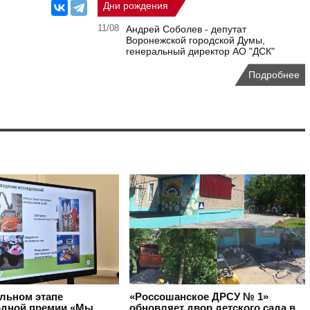
Дни рождения
11/08
Андрей Соболев - депутат
Воронежской городской Думы,
генеральный директор АО "ДСК"
Подробнее
альном этапе
«Россошанское ДРСУ № 1»
дной премии «Мы
обновляет двор детского сада в