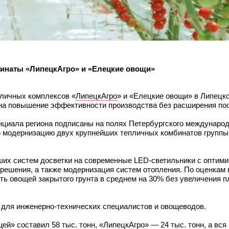
бинаты «ЛипецкАгро» и «Елецкие овощи»
пличных комплексов «
ЛипецкАгро
» и «Елецкие овощи» в Липецко
 на повышение эффективности производства без расширения п
циала региона подписаны на полях Петербургского международ
 модернизацию двух крупнейших тепличных комбинатов группы
их систем досветки на современные LED-светильники с оптим
решения, а также модернизация систем отопления. По оценкам 
ь овощей закрытого грунта в среднем на 30% без увеличения п
 для инженерно-технических специалистов и овощеводов.
й» составил 58 тыс. тонн, «ЛипецкАгро» — 24 тыс. тонн, а вся 