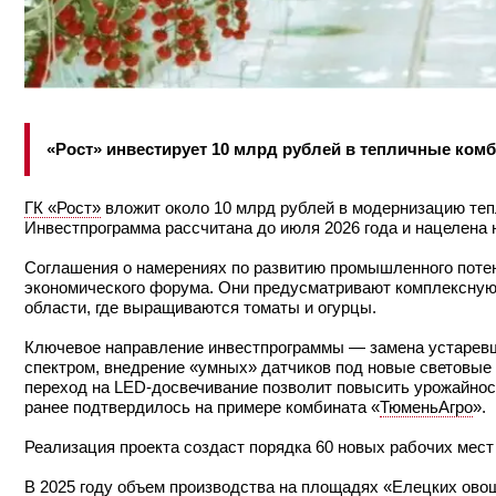
«Рост» инвестирует 10 млрд рублей в тепличные ком
ГК «Рост»
вложит около 10 млрд рублей в модернизацию те
Инвестпрограмма рассчитана до июля 2026 года и нацелена
Соглашения о намерениях по развитию промышленного потен
экономического форума. Они предусматривают комплексную
области, где выращиваются томаты и огурцы.
Ключевое направление инвестпрограммы — замена устаревш
спектром, внедрение «умных» датчиков под новые световые 
переход на LED-досвечивание позволит повысить урожайност
ранее подтвердилось на примере комбината «
ТюменьАгро
».
Реализация проекта создаст порядка 60 новых рабочих мест
В 2025 году объем производства на площадях «Елецких овоще