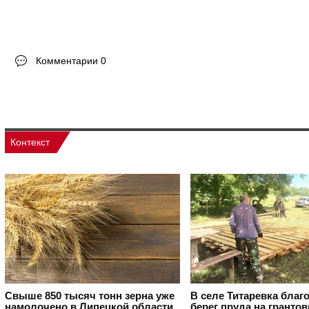
Комментарии 0
Контекст
Свыше 850 тысяч тонн зерна уже
В селе Титаревка благ
намолочено в Липецкой области
берег пруда на гранто