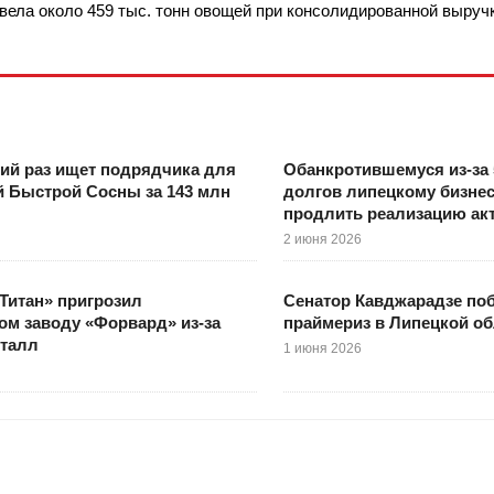
вела около 459 тыс. тонн овощей при консолидированной выруч
тий раз ищет подрядчика для
Обанкротившемуся из-за 
 Быстрой Сосны за 143 млн
долгов липецкому бизнес
продлить реализацию ак
2 июня 2026
Титан» пригрозил
Сенатор Кавджарадзе по
ом заводу «Форвард» из-за
праймериз в Липецкой об
еталл
1 июня 2026