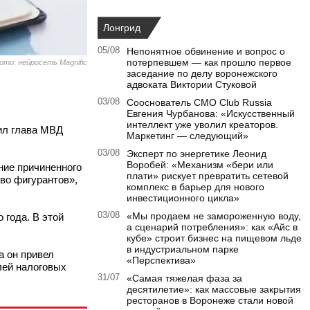
Лонгрид
05/08
Непонятное обвинение и вопрос о
потерпевшем — как прошло первое
ото: нейросеть Magnific
заседание по делу воронежского
адвоката Виктории Стуковой
03/08
Сооснователь CMO Club Russia
Евгения Чурбанова: «Искусственный
интеллект уже уволил креаторов.
ил глава МВД
Маркетинг — следующий»
03/08
Эксперт по энергетике Леонид
Воробей: «Механизм «бери или
ние причиненного
плати» рискует превратить сетевой
во фигурантов»,
комплекс в барьер для нового
инвестиционного цикла»
03/08
«Мы продаем не замороженную воду,
 года. В этой
а сценарий потребления»: как «Айс в
кубе» строит бизнес на пищевом льде
в индустриальном парке
а он привел
«Перспектива»
лей налоговых
31/07
«Самая тяжелая фаза за
десятилетие»: как массовые закрытия
ресторанов в Воронеже стали новой