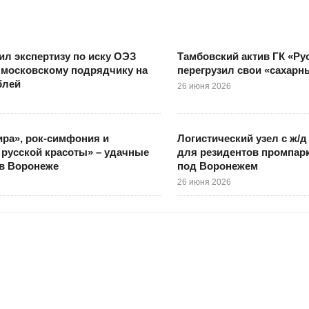
ил экспертизу по иску ОЭЗ
Тамбовский актив ГК «Ру
 московскому подрядчику на
перегрузил свои «сахар
блей
26 июня 2026
ра», рок-симфония и
Логистический узел с ж/д
русской красоты» – удачные
для резидентов промпар
в Воронеже
под Воронежем
26 июня 2026