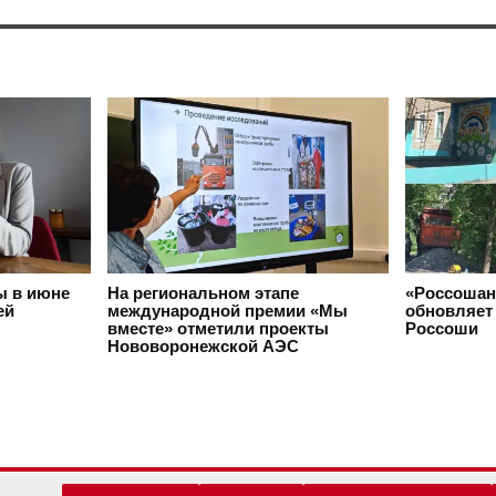
ы в июне
На региональном этапе
«Россошан
ей
международной премии «Мы
обновляет 
вместе» отметили проекты
Россоши
Нововоронежской АЭС