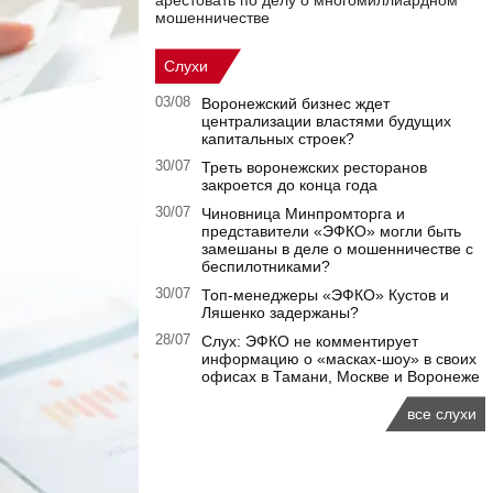
арестовать по делу о многомиллиардном
мошенничестве
Слухи
03/08
Воронежский бизнес ждет
централизации властями будущих
капитальных строек?
30/07
Треть воронежских ресторанов
закроется до конца года
30/07
Чиновница Минпромторга и
представители «ЭФКО» могли быть
замешаны в деле о мошенничестве с
беспилотниками?
30/07
Топ-менеджеры «ЭФКО» Кустов и
Ляшенко задержаны?
28/07
Слух: ЭФКО не комментирует
информацию о «масках-шоу» в своих
офисах в Тамани, Москве и Воронеже
все слухи