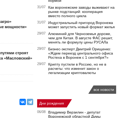
нормой
31/07
Как воронежские заводы выживают на
рынке подстанций: кооперация
вместо полного цикла
сагро»
31/07
Индустриальный пригород Воронежа
ные мощности»
может запустить новый формат жилья
29/07
Алюминий для Черноземья дороже,
чем для Китая. В августе ФАС решит,
менять ли формулу цены РУСАЛа
29/07
Бизнес-эксперт Дмитрий Орищенко:
 путями строят
«Ждем переезд центрального офиса
Ростеха в Воронеж с 1 сентября?»
ка «Масловский»
29/07
Крипту пустили в Россию, но не в
расчеты: что изменит закон о
легализации криптовалюты
все новости
Дни рождения
06/08
Владимир Верзилин - депутат
Воронежской областной Думы