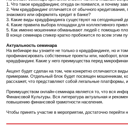
1. Что такое краудфандинг, откуда он появился, и почему за
2. Чем краудфандинг отличается от обычного кредитования, 
знакомого или оформлять кредит в банке?
3. Какие виды краудфандинга существуют на сегодняшний ден
4. Какие правила выбора площадки для коллективного привл
5. Как именно мошенники обманывают людей с помощью площ
В конце семинара спикер кратко пробежится по всем этим пу
Актуальность семинара
На вебинаре вы узнаете не только о краудфандинге, но и то
профинансировать собственные проекты или, наоборот, вложи
краудфандинг. Какие у него преимущества перед микрофина
Акцент будет сделан на том, чем конкретно отличаются виды
примерами. Отдельный блок будет посвящен мошенникам, к
расскажет, что представляют собой легальные платформы, и
Преимуществом онлайн-семинара является то, что вся инфо
Финансовой Культуры. Вся литература актуальная и рекоме
повышению финансовой грамотности населения.
Чтобы принять участие в мероприятии, достаточно перейти 