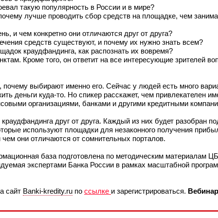
воевал такую популярность в России и в мире?
почему лучше проводить сбор средств на площадке, чем занимат
ь, и чем конкретно они отличаются друг от друга?
ечения средств существуют, и почему их нужно знать всем?
адок краудфандинга, как распознать их вовремя?
нктам. Кроме того, он ответит на все интересующие зрителей во
м, почему выбирают именно его. Сейчас у людей есть много вари
ть деньги куда-то. Но спикер расскажет, чем привлекателен им
нсовыми организациями, банками и другими кредитными компани
 краудфандинга друг от друга. Каждый из них будет разобран по
оторые используют площадки для незаконного получения прибы
 чем они отличаются от сомнительных порталов.
рмационная база подготовлена по методическим материалам ЦБ
ндуемая экспертами Банка России в рамках масштабной програ
на сайт
Banki-kredity.ru
по
ссылке
и зарегистрироваться.
Вебинар