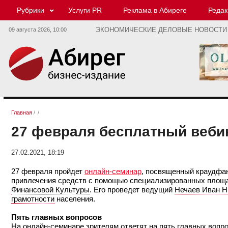
Рубрики
Услуги PR
Реклама в Абиреге
Редак
09 августа 2026,
10:00
ЭКОНОМИЧЕСКИЕ ДЕЛОВЫЕ НОВОСТИ
Главная
/
/
27 февраля бесплатный веби
27.02.2021, 18:19
27 февраля пройдет
онлайн-семинар
, посвященный краудфан
привлечения средств с помощью специализированных площа
Финансовой Культуры
. Его проведет ведущий
Нечаев Иван Н
грамотности
населения.
Пять главных вопросов
На онлайн-семинаре зрителям ответят на пять главных вопр