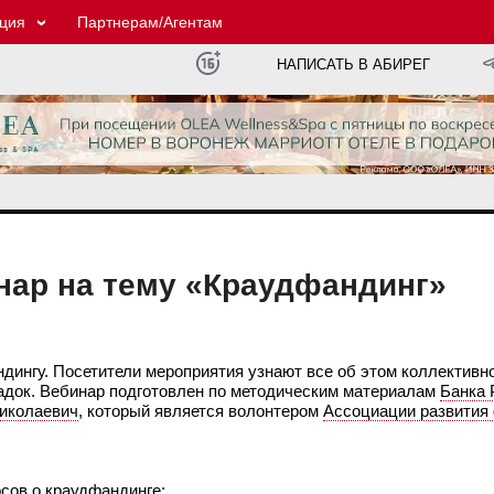
ция
Партнерам/Агентам
НАПИСАТЬ В АБИРЕГ
нар на тему «Краудфандинг»
дингу. Посетители мероприятия узнают все об этом коллективн
док. Вебинар подготовлен по методическим материалам
Банка 
иколаевич
, который является волонтером
Ассоциации развития
осов о краудфандинге: