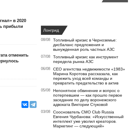
нал» в 2020
ть прибыли
Лонгрид
08/08
Топливный кризис в Черноземье:
дисбаланс предложения и
вынужденная роль частных АЗС
ата отменить
07/08
Топливный кризис как инструмент
ернулось
передела рынка АЗС
06/08
CEO агентства недвижимости «1983»
Марина Коротова рассказала, как
пережить уход всей команды и
превратить предательство в актив
05/08
Непонятное обвинение и вопрос о
потерпевшем — как прошло первое
заседание по делу воронежского
адвоката Виктории Стуковой
03/08
Сооснователь CMO Club Russia
Евгения Чурбанова: «Искусственный
интеллект уже уволил креаторов.
Маркетинг — следующий»