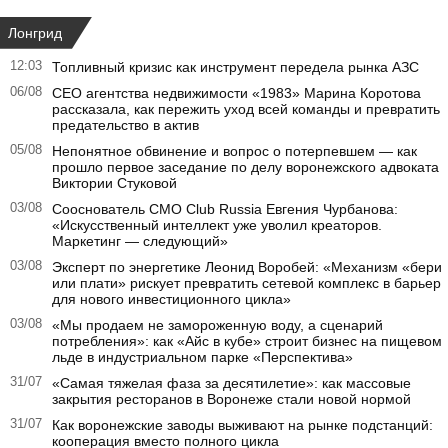
Лонгрид
12:03
Топливный кризис как инструмент передела рынка АЗС
06/08
CEO агентства недвижимости «1983» Марина Коротова
рассказала, как пережить уход всей команды и превратить
предательство в актив
05/08
Непонятное обвинение и вопрос о потерпевшем — как
прошло первое заседание по делу воронежского адвоката
Виктории Стуковой
03/08
Сооснователь CMO Club Russia Евгения Чурбанова:
«Искусственный интеллект уже уволил креаторов.
Маркетинг — следующий»
03/08
Эксперт по энергетике Леонид Воробей: «Механизм «бери
или плати» рискует превратить сетевой комплекс в барьер
для нового инвестиционного цикла»
03/08
«Мы продаем не замороженную воду, а сценарий
потребления»: как «Айс в кубе» строит бизнес на пищевом
льде в индустриальном парке «Перспектива»
31/07
«Самая тяжелая фаза за десятилетие»: как массовые
закрытия ресторанов в Воронеже стали новой нормой
31/07
Как воронежские заводы выживают на рынке подстанций:
кооперация вместо полного цикла