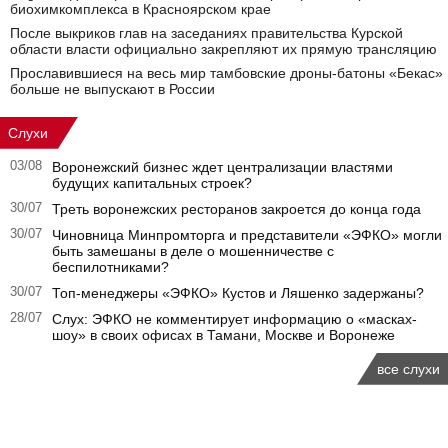
биохимкомплекса в Красноярском крае
После выкриков глав на заседаниях правительства Курской
области власти официально закрепляют их прямую трансляцию
Прославившиеся на весь мир тамбовские дроны-батоны «Бекас»
больше не выпускают в России
Слухи
03/08
Воронежский бизнес ждет централизации властями
будущих капитальных строек?
30/07
Треть воронежских ресторанов закроется до конца года
30/07
Чиновница Минпромторга и представители «ЭФКО» могли
быть замешаны в деле о мошенничестве с
беспилотниками?
30/07
Топ-менеджеры «ЭФКО» Кустов и Ляшенко задержаны?
28/07
Слух: ЭФКО не комментирует информацию о «масках-
шоу» в своих офисах в Тамани, Москве и Воронеже
все слухи