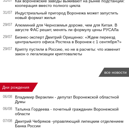
31/07
Как воронежские заводы выживают на рынке подстанций:
кооперация вместо полного цикла
31/07
Индустриальный пригород Воронежа может запустить
новый формат жилья
29/07
Алюминий для Черноземья дороже, чем для Китая. В
августе ФАС решит, менять ли формулу цены РУСАЛа
29/07
Бизнес-эксперт Дмитрий Орищенко: «Ждем переезд
центрального офиса Ростеха в Воронеж с 1 сентября?»
29/07
Крипту пустили в Россию, но не в расчеты: что изменит
закон о легализации криптовалюты
все новости
Дни рождения
06/08
Владимир Верзилин - депутат Воронежской областной
Думы
06/08
Татьяна Гордеева - почетный гражданин Воронежской
области
07/08
Дмитрий Чебряков -управляющий липецким отделением
Банка России