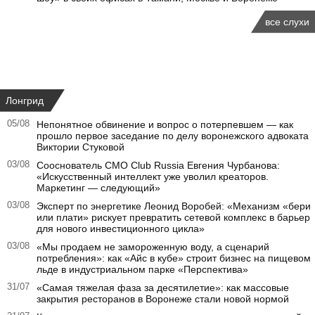
все слухи
Лонгрид
05/08
Непонятное обвинение и вопрос о потерпевшем — как
прошло первое заседание по делу воронежского адвоката
Виктории Стуковой
03/08
Сооснователь CMO Club Russia Евгения Чурбанова:
«Искусственный интеллект уже уволил креаторов.
Маркетинг — следующий»
03/08
Эксперт по энергетике Леонид Воробей: «Механизм «бери
или плати» рискует превратить сетевой комплекс в барьер
для нового инвестиционного цикла»
03/08
«Мы продаем не замороженную воду, а сценарий
потребления»: как «Айс в кубе» строит бизнес на пищевом
льде в индустриальном парке «Перспектива»
31/07
«Самая тяжелая фаза за десятилетие»: как массовые
закрытия ресторанов в Воронеже стали новой нормой