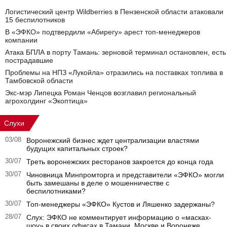
Логистический центр Wildberries в Пензенской области атаковали
15 беспилотников
В «ЭФКО» подтвердили «Абирегу» арест топ-менеджеров
компании
Атака БПЛА в порту Тамань: зерновой терминал остановлен, есть
пострадавшие
Проблемы на НПЗ «Лукойла» отразились на поставках топлива в
Тамбовской области
Экс-мэр Липецка Роман Ченцов возглавил региональный
агрохолдинг «Экоптица»
Слухи
03/08
Воронежский бизнес ждет централизации властями
будущих капитальных строек?
30/07
Треть воронежских ресторанов закроется до конца года
30/07
Чиновница Минпромторга и представители «ЭФКО» могли
быть замешаны в деле о мошенничестве с
беспилотниками?
30/07
Топ-менеджеры «ЭФКО» Кустов и Ляшенко задержаны?
28/07
Слух: ЭФКО не комментирует информацию о «масках-
шоу» в своих офисах в Тамани, Москве и Воронеже