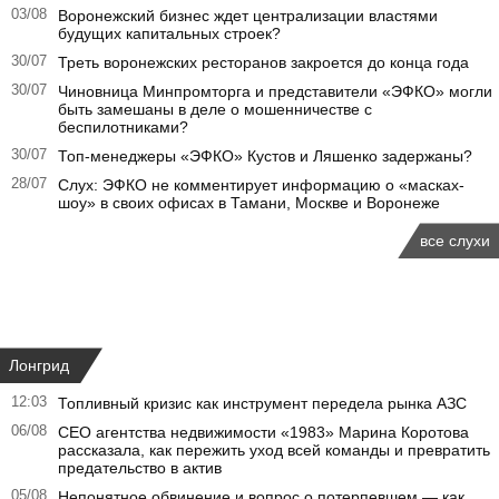
03/08
Воронежский бизнес ждет централизации властями
будущих капитальных строек?
30/07
Треть воронежских ресторанов закроется до конца года
30/07
Чиновница Минпромторга и представители «ЭФКО» могли
быть замешаны в деле о мошенничестве с
беспилотниками?
30/07
Топ-менеджеры «ЭФКО» Кустов и Ляшенко задержаны?
28/07
Слух: ЭФКО не комментирует информацию о «масках-
шоу» в своих офисах в Тамани, Москве и Воронеже
все слухи
Лонгрид
12:03
Топливный кризис как инструмент передела рынка АЗС
06/08
CEO агентства недвижимости «1983» Марина Коротова
рассказала, как пережить уход всей команды и превратить
предательство в актив
05/08
Непонятное обвинение и вопрос о потерпевшем — как