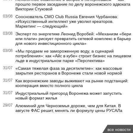
прошло первое заседание по делу воронежского адвоката
Виктории Стуковой
03/08
Сооснователь CMO Club Russia Евгения Чурбанова:
«Искусственный интеллект уже уволил креаторов.
Маркетинг — следующий»
03/08
Эксперт по энергетике Леонид Воробей: «Механизм «бери
или плати» рискует превратить сетевой комплекс в барьер
для нового инвестиционного цикла»
03/08
«Мы продаем не замороженную воду, а сценарий
потребления»: как «Айс в кубе» строит бизнес на пищевом
льде в индустриальном парке «Перспектива»
31/07
«Самая тяжелая фаза за десятилетие»: как массовые
закрытия ресторанов в Воронеже стали новой нормой
31/07
Как воронежские заводы выживают на рынке подстанций:
кооперация вместо полного цикла
31/07
Индустриальный пригород Воронежа может запустить
новый формат жилья
29/07
Алюминий для Черноземья дороже, чем для Китая. В
августе ФАС решит, менять ли формулу цены РУСАЛа
все новости