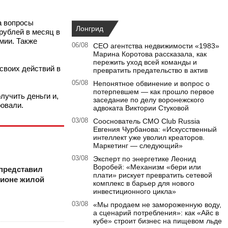
а вопросы
Лонгрид
 рублей в месяц в
мии. Также
06/08
CEO агентства недвижимости «1983»
Марина Коротова рассказала, как
пережить уход всей команды и
своих действий в
превратить предательство в актив
05/08
Непонятное обвинение и вопрос о
потерпевшем — как прошло первое
лучить деньги и,
заседание по делу воронежского
ровали.
адвоката Виктории Стуковой
03/08
Сооснователь CMO Club Russia
Евгения Чурбанова: «Искусственный
интеллект уже уволил креаторов.
Маркетинг — следующий»
03/08
Эксперт по энергетике Леонид
Воробей: «Механизм «бери или
представил
плати» рискует превратить сетевой
гионе жилой
комплекс в барьер для нового
инвестиционного цикла»
03/08
«Мы продаем не замороженную воду,
а сценарий потребления»: как «Айс в
кубе» строит бизнес на пищевом льде