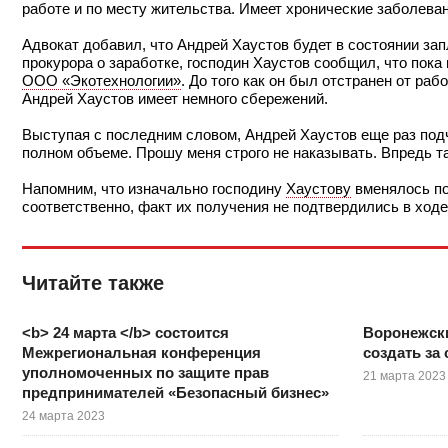
работе и по месту жительства. Имеет хронические заболеван
Адвокат добавил, что Андрей Хаустов будет в состоянии зап
прокурора о заработке, господин Хаустов сообщил, что пока
ООО «Экотехнологии»
. До того как он был отстранен от ра
Андрей Хаустов имеет немного сбережений.
Выступая с последним словом, Андрей Хаустов еще раз подч
полном объеме. Прошу меня строго не наказывать. Впредь та
Напомним, что изначально господину
Хаустову
вменялось по
соответственно, факт их получения не подтвердились в ход
Читайте также
<b> 24 марта </b> состоится
Воронежски
Межрегиональная конференция
создать за 
уполномоченных по защите прав
21 марта 2023
предпринимателей «Безопасный бизнес»
24 марта 2023