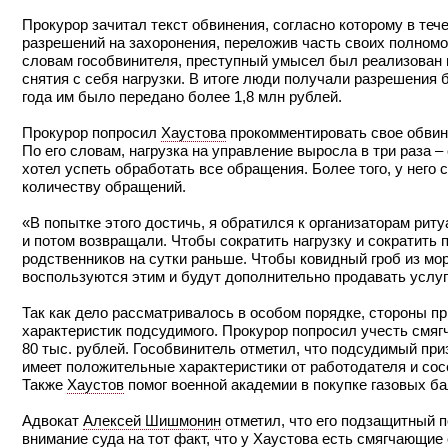
Прокурор зачитал текст обвинения, согласно которому в теч
разрешений на захоронения, переложив часть своих полномо
словам гособвинителя, преступный умысел был реализован и
снятия с себя нагрузки. В итоге люди получали разрешения 
года им было передано более 1,8 млн рублей.
Прокурор попросил
Хаустова
прокомментировать свое обвин
По его словам, нагрузка на управление выросла в три раза –
хотел успеть обработать все обращения. Более того, у него
количеству обращений.
«В попытке этого достичь, я обратился к организаторам ри
и потом возвращали. Чтобы сократить нагрузку и сократить
родственников на сутки раньше. Чтобы ковидный гроб из мор
воспользуются этим и будут дополнительно продавать услуг
Так как дело рассматривалось в особом порядке, стороны п
характеристик подсудимого. Прокурор попросил учесть смя
80 тыс. рублей. Гособвинитель отметил, что подсудимый при
имеет положительные характеристики от работодателя и сосе
Также
Хаустов
помог военной академии в покупке газовых б
Адвокат
Алексей Шишмонин
отметил, что его подзащитный п
внимание суда на тот факт, что у Хаустова есть смягчающие