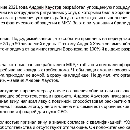
ение 2021 года
Андрей Хаустов
разработал упрощенную процеду
чий на сотрудников ритуальных услуг, с которыми был в хорош
з-за стремления ускорить работу, а также с целью выполнения
без фактического обращения в МКУ. За это ритуальщики брали д
ение. Подсудимый заявил, что события пришлись на период «ко
 с 30 до 90 заявлений в день. Поэтому Андрей Хаустов, имея «б
 стоит задача от администрации Воронежа по 100%-й выдаче раз
туала, которые раньше работали в МКУ, чтобы они помогали офо
 пребывание ковидных гробов дома. Чтобы люди смогли похорон
га приходил не домой, а сразу на кладбище. Не думал, что орг
и», – заявил Андрей Хаустов.
риступили к прениям сразу после оглашения обвинительного зак
гчающие обстоятельства и назначить Андрею Хаустову наказани
знал вину, написал явку с повинной, способствовал раскрытию 
дей. Помимо этого, у него и членов его семьи есть хронические
аллонов и фонарей для нужд СВО.
олностью признал вину, а значит, согласен с квалификацией: «Х
 обстоятельства и отсутствуют отягчающие. Он положительно х