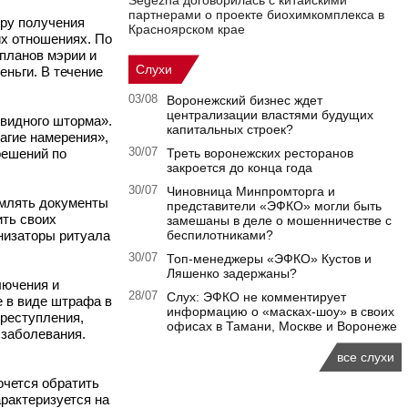
Segezha договорилась с китайскими
партнерами о проекте биохимкомплекса в
ру получения
Красноярском крае
их отношениях. По
 планов мэрии и
Слухи
еньги. В течение
03/08
Воронежский бизнес ждет
централизации властями будущих
видного шторма».
капитальных строек?
лагие намерения»,
решений по
30/07
Треть воронежских ресторанов
закроется до конца года
30/07
Чиновница Минпромторга и
рмлять документы
представители «ЭФКО» могли быть
ить своих
замешаны в деле о мошенничестве с
анизаторы ритуала
беспилотниками?
30/07
Топ-менеджеры «ЭФКО» Кустов и
Ляшенко задержаны?
лючения и
28/07
Слух: ЭФКО не комментирует
е в виде штрафа в
информацию о «масках-шоу» в своих
преступления,
офисах в Тамани, Москве и Воронеже
 заболевания.
все слухи
очется обратить
арактеризуется на