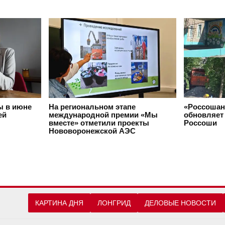
ы в июне
На региональном этапе
«Россошан
ей
международной премии «Мы
обновляет 
вместе» отметили проекты
Россоши
Нововоронежской АЭС
КАРТИНА ДНЯ
ЛОНГРИД
ДЕЛОВЫЕ НОВОСТИ