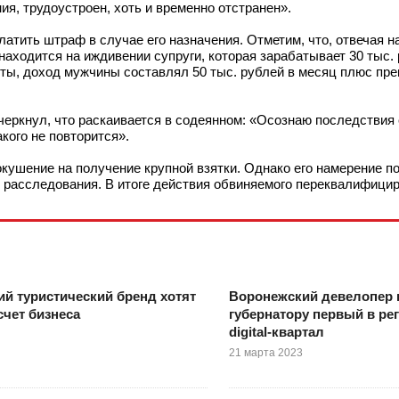
ия, трудоустроен, хоть и временно отстранен».
латить штраф в случае его назначения. Отметим, что, отвечая н
 находится на иждивении супруги, которая зарабатывает 30 тыс.
боты, доход мужчины составлял 50 тыс. рублей в месяц плюс пре
еркнул, что раскаивается в содеянном: «Осознаю последствия 
кого не повторится».
кушение на получение крупной взятки. Однако его намерение по
е расследования. В итоге действия обвиняемого переквалифици
й туристический бренд хотят
Воронежский девелопер 
счет бизнеса
губернатору первый в ре
digital-квартал
21 марта 2023