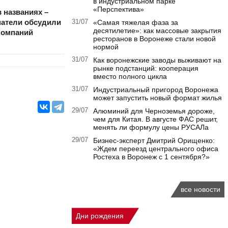
в индустриальном парке
«Перспектива»
 названиях –
атели обсудили
31/07
«Самая тяжелая фаза за
десятилетие»: как массовые закрытия
компаний
ресторанов в Воронеже стали новой
нормой
31/07
Как воронежские заводы выживают на
рынке подстанций: кооперация
вместо полного цикла
31/07
Индустриальный пригород Воронежа
может запустить новый формат жилья
29/07
Алюминий для Черноземья дороже,
чем для Китая. В августе ФАС решит,
менять ли формулу цены РУСАЛа
29/07
Бизнес-эксперт Дмитрий Орищенко:
«Ждем переезд центрального офиса
Ростеха в Воронеж с 1 сентября?»
все новости
Дни рождения