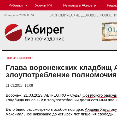
Рубрики
Услуги PR
Реклама в Абиреге
Редак
07 августа 2026,
08:54
ЭКОНОМИЧЕСКИЕ ДЕЛОВЫЕ НОВОСТИ
Главная
/
Контекст
/
Глава воронежских кладбищ 
злоупотребление полномочи
21.03.2023, 19:08
Воронеж. 21.03.2023. ABIREG.RU – Судья
Советского райсуд
кладбищ» виновным в злоупотреблении должностными полном
Дело было рассмотрено в особом порядке.
Андрею Хаустову
максимальное наказание до четырех лет лишения свободы.