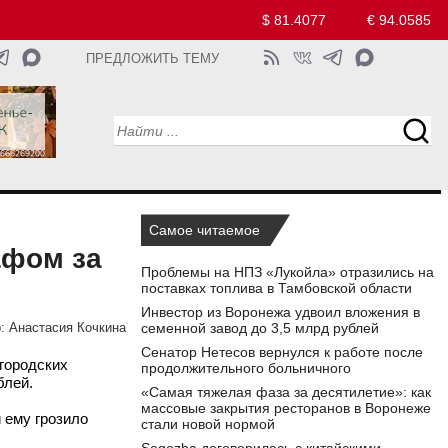
$ 81.4077
€ 94.0585
ПРЕДЛОЖИТЬ ТЕМУ
Самое читаемое
афом за
Проблемы на НПЗ «Лукойла» отразились на
поставках топлива в Тамбовской области
Инвестор из Воронежа удвоил вложения в
семенной завод до 3,5 млрд рублей
:
Анастасия Кочкина
Сенатор Нетесов вернулся к работе после
городских
продолжительного больничного
блей.
«Самая тяжелая фаза за десятилетие»: как
массовые закрытия ресторанов в Воронеже
 ему грозило
стали новой нормой