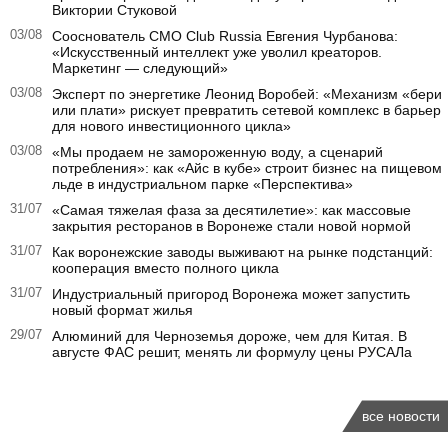
Виктории Стуковой
03/08
Сооснователь CMO Club Russia Евгения Чурбанова:
«Искусственный интеллект уже уволил креаторов.
Маркетинг — следующий»
03/08
Эксперт по энергетике Леонид Воробей: «Механизм «бери
или плати» рискует превратить сетевой комплекс в барьер
для нового инвестиционного цикла»
03/08
«Мы продаем не замороженную воду, а сценарий
потребления»: как «Айс в кубе» строит бизнес на пищевом
льде в индустриальном парке «Перспектива»
31/07
«Самая тяжелая фаза за десятилетие»: как массовые
закрытия ресторанов в Воронеже стали новой нормой
31/07
Как воронежские заводы выживают на рынке подстанций:
кооперация вместо полного цикла
31/07
Индустриальный пригород Воронежа может запустить
новый формат жилья
29/07
Алюминий для Черноземья дороже, чем для Китая. В
августе ФАС решит, менять ли формулу цены РУСАЛа
все новости