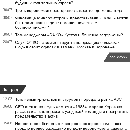
будущих капитальных строек?
30/07
Треть воронежских ресторанов закроется до конца года
30/07
Чиновница Минпромторга и представители «ЭФКО» могли
быть замешаны в деле о мошенничестве с
беспилотниками?
30/07
Топ-менеджеры «ЭФКО» Кустов и Ляшенко задержаны?
28/07
Слух: ЭФКО не комментирует информацию о «масках-
шоу» в своих офисах в Тамани, Москве и Воронеже
все слухи
Лонгрид
12:03
Топливный кризис как инструмент передела рынка АЗС
06/08
CEO агентства недвижимости «1983» Марина Коротова
рассказала, как пережить уход всей команды и превратить
предательство в актив
05/08
Непонятное обвинение и вопрос о потерпевшем — как
прошло первое заседание по делу воронежского адвоката