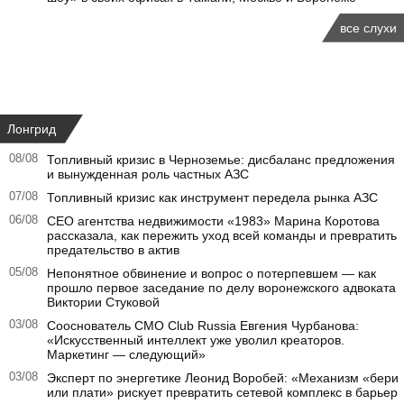
все слухи
Лонгрид
08/08
Топливный кризис в Черноземье: дисбаланс предложения
и вынужденная роль частных АЗС
07/08
Топливный кризис как инструмент передела рынка АЗС
06/08
CEO агентства недвижимости «1983» Марина Коротова
рассказала, как пережить уход всей команды и превратить
предательство в актив
05/08
Непонятное обвинение и вопрос о потерпевшем — как
прошло первое заседание по делу воронежского адвоката
Виктории Стуковой
03/08
Сооснователь CMO Club Russia Евгения Чурбанова:
«Искусственный интеллект уже уволил креаторов.
Маркетинг — следующий»
03/08
Эксперт по энергетике Леонид Воробей: «Механизм «бери
или плати» рискует превратить сетевой комплекс в барьер