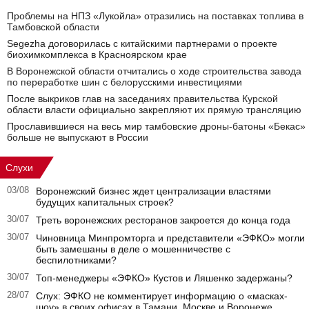
Проблемы на НПЗ «Лукойла» отразились на поставках топлива в
Тамбовской области
Segezha договорилась с китайскими партнерами о проекте
биохимкомплекса в Красноярском крае
В Воронежской области отчитались о ходе строительства завода
по переработке шин с белорусскими инвестициями
После выкриков глав на заседаниях правительства Курской
области власти официально закрепляют их прямую трансляцию
Прославившиеся на весь мир тамбовские дроны-батоны «Бекас»
больше не выпускают в России
Слухи
03/08
Воронежский бизнес ждет централизации властями
будущих капитальных строек?
30/07
Треть воронежских ресторанов закроется до конца года
30/07
Чиновница Минпромторга и представители «ЭФКО» могли
быть замешаны в деле о мошенничестве с
беспилотниками?
30/07
Топ-менеджеры «ЭФКО» Кустов и Ляшенко задержаны?
28/07
Слух: ЭФКО не комментирует информацию о «масках-
шоу» в своих офисах в Тамани, Москве и Воронеже