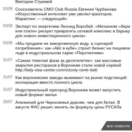
Виктории Стуковой
03/08
Сооснователь CMO Club Russia Евгения Чурбанова:
«Искусственный интеллект уже уволил креаторов.
Маркетинг — следующий»
03/08
Эксперт по энергетике Леонид Воробей: «Механизм «бери
или плати» рискует превратить сетевой комплекс в барьер
для нового инвестиционного цикла»
03/08
«Мы продаем не замороженную воду, а сценарий
потребления»: как «Айс в кубе» строит бизнес на пищевом
льде в индустриальном парке «Перспектива»
31/07
«Самая тяжелая фаза за десятилетие»: как массовые
закрытия ресторанов в Воронеже стали новой нормой
http://italy-visa-center.com/vizoviy-centr-italii
31/07
Как воронежские заводы выживают на рынке подстанций:
кооперация вместо полного цикла
31/07
Индустриальный пригород Воронежа может запустить
новый формат жилья
29/07
Алюминий для Черноземья дороже, чем для Китая. В
августе ФАС решит, менять ли формулу цены РУСАЛа
все новости