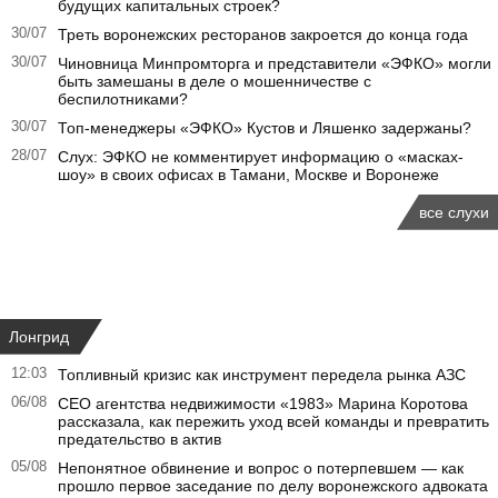
будущих капитальных строек?
30/07
Треть воронежских ресторанов закроется до конца года
30/07
Чиновница Минпромторга и представители «ЭФКО» могли
быть замешаны в деле о мошенничестве с
беспилотниками?
30/07
Топ-менеджеры «ЭФКО» Кустов и Ляшенко задержаны?
28/07
Слух: ЭФКО не комментирует информацию о «масках-
шоу» в своих офисах в Тамани, Москве и Воронеже
все слухи
Лонгрид
12:03
Топливный кризис как инструмент передела рынка АЗС
06/08
CEO агентства недвижимости «1983» Марина Коротова
рассказала, как пережить уход всей команды и превратить
предательство в актив
05/08
Непонятное обвинение и вопрос о потерпевшем — как
прошло первое заседание по делу воронежского адвоката