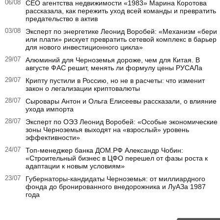
06/08
CEO агентства недвижимости «1983» Марина Коротова
рассказала, как пережить уход всей команды и превратить
предательство в актив
03/08
Эксперт по энергетике Леонид Воробей: «Механизм «бери
или плати» рискует превратить сетевой комплекс в барьер
для нового инвестиционного цикла»
29/07
Алюминий для Черноземья дороже, чем для Китая. В
августе ФАС решит, менять ли формулу цены РУСАЛа
29/07
Крипту пустили в Россию, но не в расчеты: что изменит
закон о легализации криптовалюты
28/07
Сыровары Антон и Ольга Елисеевы рассказали, о влияние
ухода импорта
28/07
Эксперт по ОЭЗ Леонид Воробей: «Особые экономические
зоны Черноземья выходят на «взрослый» уровень
эффективности»
24/07
Топ-менеджер банка ДОМ.РФ Александр Чобин:
«Строительный бизнес в ЦФО перешел от фазы роста к
адаптации к новым условиям»
23/07
Губернаторы‑кандидаты Черноземья: от миллиардного
фонда до бронированного внедорожника и ЛуАЗа 1987
года