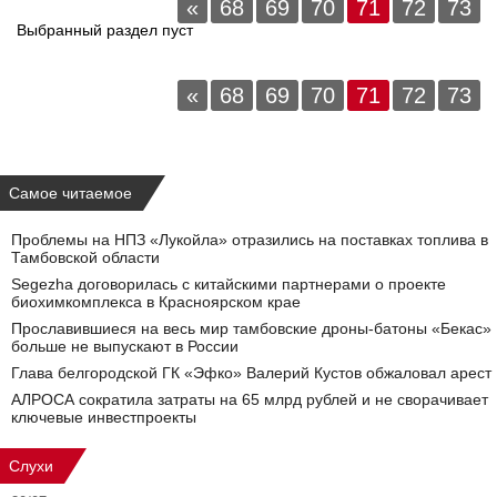
«
68
69
70
71
72
73
Выбранный раздел пуст
«
68
69
70
71
72
73
Самое читаемое
Проблемы на НПЗ «Лукойла» отразились на поставках топлива в
Тамбовской области
Segezha договорилась с китайскими партнерами о проекте
биохимкомплекса в Красноярском крае
Прославившиеся на весь мир тамбовские дроны-батоны «Бекас»
больше не выпускают в России
Глава белгородской ГК «Эфко» Валерий Кустов обжаловал арест
АЛРОСА сократила затраты на 65 млрд рублей и не сворачивает
ключевые инвестпроекты
Слухи