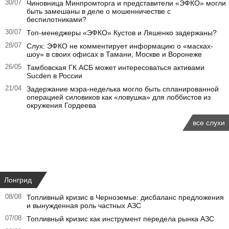
30/07
Чиновница Минпромторга и представители «ЭФКО» могли
быть замешаны в деле о мошенничестве с
беспилотниками?
30/07
Топ-менеджеры «ЭФКО» Кустов и Ляшенко задержаны?
28/07
Слух: ЭФКО не комментирует информацию о «масках-
шоу» в своих офисах в Тамани, Москве и Воронеже
26/05
Тамбовская ГК АСБ может интересоваться активами
Sucden в России
21/04
Задержание мэра-неделька могло быть спланированной
операцией силовиков как «ловушка» для лоббистов из
окружения Гордеева
все слухи
Лонгрид
08/08
Топливный кризис в Черноземье: дисбаланс предложения
и вынужденная роль частных АЗС
07/08
Топливный кризис как инструмент передела рынка АЗС