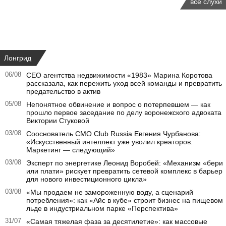
все слухи
Лонгрид
06/08
CEO агентства недвижимости «1983» Марина Коротова
рассказала, как пережить уход всей команды и превратить
предательство в актив
05/08
Непонятное обвинение и вопрос о потерпевшем — как
прошло первое заседание по делу воронежского адвоката
Виктории Стуковой
03/08
Сооснователь CMO Club Russia Евгения Чурбанова:
«Искусственный интеллект уже уволил креаторов.
Маркетинг — следующий»
03/08
Эксперт по энергетике Леонид Воробей: «Механизм «бери
или плати» рискует превратить сетевой комплекс в барьер
для нового инвестиционного цикла»
03/08
«Мы продаем не замороженную воду, а сценарий
потребления»: как «Айс в кубе» строит бизнес на пищевом
льде в индустриальном парке «Перспектива»
31/07
«Самая тяжелая фаза за десятилетие»: как массовые