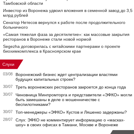
Тамбовской области
Инвестор из Воронежа удвоил вложения в семенной завод до 3,5
млрд рублей
Сенатор Нетесов вернулся к работе после продолжительного
больничного
«Самая тяжелая фаза за десятилетие»: как массовые закрытия
ресторанов в Воронеже стали новой нормой
Segezha договорилась с китайскими партнерами о проекте
биохимкомплекса в Красноярском крае
Слухи
03/08
Воронежский бизнес ждет централизации властями
будущих капитальных строек?
30/07
Треть воронежских ресторанов закроется до конца года
30/07
Чиновница Минпромторга и представители «ЭФКО» могли
быть замешаны в деле о мошенничестве с
беспилотниками?
30/07
Топ-менеджеры «ЭФКО» Кустов и Ляшенко задержаны?
28/07
Слух: ЭФКО не комментирует информацию о «масках-
шоу» в своих офисах в Тамани, Москве и Воронеже